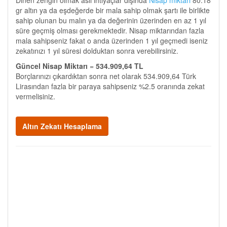
Dinen zengin olmak asli ihtiyaçlar dışında
Nisap miktarı
80.18
gr altın ya da eşdeğerde bir mala sahip olmak şartı ile birlikte
sahip olunan bu malın ya da değerinin üzerinden en az 1 yıl
süre geçmiş olması gerekmektedir. Nisap miktarından fazla
mala sahipseniz fakat o anda üzerinden 1 yıl geçmedi iseniz
zekatınızı 1 yıl süresi dolduktan sonra verebilirsiniz.
Güncel Nisap Miktarı
=
534.909,64 TL
Borçlarınızı çıkardıktan sonra net olarak 534.909,64 Türk
Lirasından fazla bir paraya sahipseniz %2.5 oranında zekat
vermelisiniz.
Altın Zekatı Hesaplama