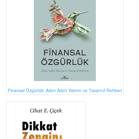
Finansal Özgürlük: Adım Adım Yatırım ve Tasarruf Rehberi