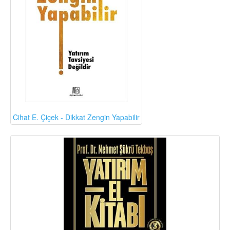
Cihat E. Çiçek - Dikkat Zengin Yapabilir