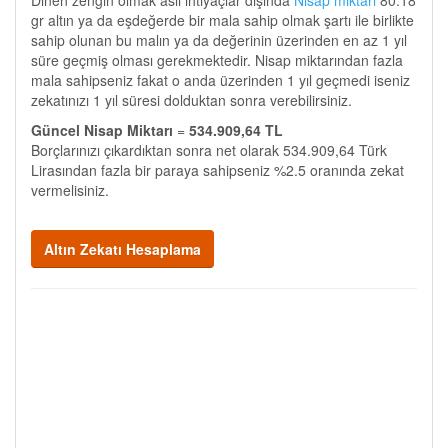
Dinen zengin olmak asli ihtiyaçlar dışında
Nisap miktarı
80.18
gr altın ya da eşdeğerde bir mala sahip olmak şartı ile birlikte
sahip olunan bu malın ya da değerinin üzerinden en az 1 yıl
süre geçmiş olması gerekmektedir. Nisap miktarından fazla
mala sahipseniz fakat o anda üzerinden 1 yıl geçmedi iseniz
zekatınızı 1 yıl süresi dolduktan sonra verebilirsiniz.
Güncel Nisap Miktarı
=
534.909,64 TL
Borçlarınızı çıkardıktan sonra net olarak 534.909,64 Türk
Lirasından fazla bir paraya sahipseniz %2.5 oranında zekat
vermelisiniz.
Altın Zekatı Hesaplama