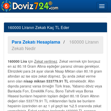
160000 Liranın Zekatı Kaç TL Eder
160000 Liranın
Para Zekatı Hesaplama
Zekatı Nedir
160000 Lira
için
Zekat verilmez
. Zekat vermek için borçsuz
en az 80.18 Gram Altına eşdeğer paranız olması gerekiyor.
Elinizdeki para 24 ayar olarak Nisap Miktarı olan 80.18 gram
altından az ise size zekat düşmez. Şu anda zekat verme
sınırı olan
nisap miktarı 533779.91 TL
etmektedir. Altın
dışında paranız varsa örneğin Türk lirası, Yabancı döviz veya
Bankada Fon, Emeklilik Fonu, Bono Tahvili veya Borsa
Hissesi bunların hepsinin toplam değeri 80.18 Gram Altının
değeri olan 533779.91 TL miktarından fazla ise bunların
hepsinin üzerinden en az 1 yıl geçti ise %2.5 oranında zekat
vermelisiniz. Fakat sadece toplamda 160000 TL paranız