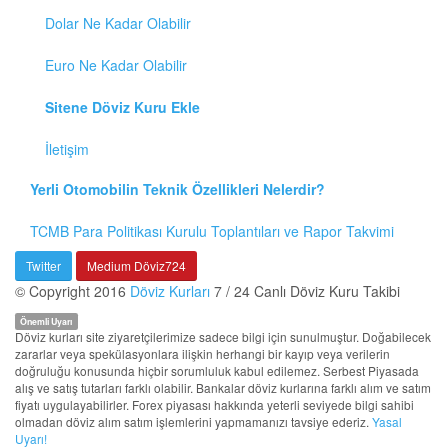
Dolar Ne Kadar Olabilir
Euro Ne Kadar Olabilir
Sitene Döviz Kuru Ekle
İletişim
Yerli Otomobilin Teknik Özellikleri Nelerdir?
TCMB Para Politikası Kurulu Toplantıları ve Rapor Takvimi
Twitter
Medium Döviz724
© Copyright 2016
Döviz Kurları
7 / 24 Canlı Döviz Kuru Takibi
Önemli Uyarı
Döviz kurları site ziyaretçilerimize sadece bilgi için sunulmuştur. Doğabilecek
zararlar veya spekülasyonlara ilişkin herhangi bir kayıp veya verilerin
doğruluğu konusunda hiçbir sorumluluk kabul edilemez. Serbest Piyasada
alış ve satış tutarları farklı olabilir. Bankalar döviz kurlarına farklı alım ve satım
fiyatı uygulayabilirler. Forex piyasası hakkında yeterli seviyede bilgi sahibi
olmadan döviz alım satım işlemlerini yapmamanızı tavsiye ederiz.
Yasal
Uyarı!