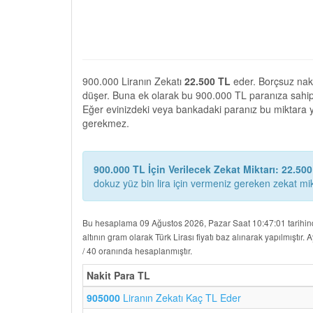
900.000 Liranın Zekatı
22.500 TL
eder. Borçsuz naki
düşer. Buna ek olarak bu 900.000 TL paranıza sahip 
Eğer evinizdeki veya bankadaki paranız bu miktara ya
gerekmez.
900.000 TL İçin Verilecek Zekat Miktarı: 22.50
dokuz yüz bin lira için vermeniz gereken zekat mikta
Bu hesaplama 09 Ağustos 2026, Pazar Saat 10:47:01 tarihind
altının gram olarak Türk Lirası fiyatı baz alınarak yapılmıştır.
/ 40 oranında hesaplanmıştır.
Nakit Para TL
905000
Liranın Zekatı Kaç TL Eder