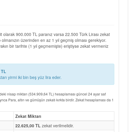
t olarak 900.000 TL paranız varsa 22.500 Türk Lirası zekat
olmanızın üzerinden en az 1 yıl geçmiş olması gerekiyor.
kın bir tarihte (1 yıl geçmemişte) eriştiyse zekat vermeniz
0 TL
rı yirmi iki bin beş yüz lira eder.
eki nisap miktarı (534.909,64 TL) hesaplaması güncel 24 ayar saf
 Ayrıca Para, altın ve gümüşün zekatı kırkta birdir. Zekat hesaplaması da 1
Zekat Miktarı
22.625,00 TL
zekat verilmelidir.