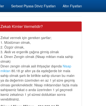
ler
Serbest Piyasa Döviz Fiyatları
Altın Fiyatları
Zekatı Kimler Vermelidir?
Zekat vermek için gereken şartlar;
1. Müslüman olmak,
2. Özgür olmak,
3. Akıllı ve ergenlik çağına girmiş olmak
4. Dinen Zengin olmak (Nisap miktarı mala sahip
olmak)
Dinen zengin olmak asli ihtiyaçlar dışında
Nisap
miktarı
80.18 gr altın ya da eşdeğerde bir mala
sahip olmak şartı ile birlikte sahip olunan bu malın
ya da değerinin üzerinden en az 1 yıl süre geçmiş
olması gerekmektedir. Nisap miktarından fazla mala
sahipseniz fakat o anda üzerinden 1 yıl geçmedi
iseniz zekatınızı 1 yıl süresi dolduktan sonra
verebilirsiniz.