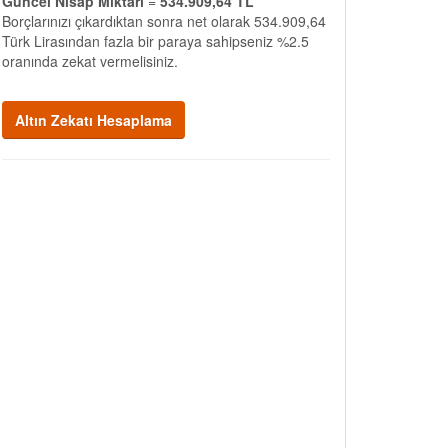
Güncel Nisap Miktarı
=
534.909,64 TL
Borçlarınızı çıkardıktan sonra net olarak 534.909,64
Türk Lirasından fazla bir paraya sahipseniz %2.5
oranında zekat vermelisiniz.
Altın Zekatı Hesaplama