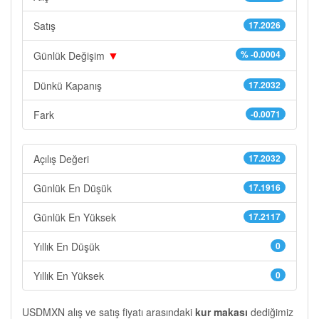
Satış
17.2026
▼
% -0.0004
Günlük Değişim
Dünkü Kapanış
17.2032
Fark
-0.0071
Açılış Değeri
17.2032
Günlük En Düşük
17.1916
Günlük En Yüksek
17.2117
Yıllık En Düşük
0
Yıllık En Yüksek
0
USDMXN alış ve satış fiyatı arasındaki
kur makası
dediğimiz