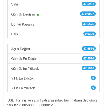
Satış
47.5961
▲
% 0.0007
Günlük Değişim
Dünkü Kapanış
47.5576
Fark
0.0329
Açılış Değeri
47.5576
Günlük En Düşük
47.5576
Günlük En Yüksek
47.5946
Yıllık En Düşük
0
Yıllık En Yüksek
0
USDTRY alış ve satış fiyatı arasındaki
kur makası
dediğimiz
fark ise 0.0056000000000012