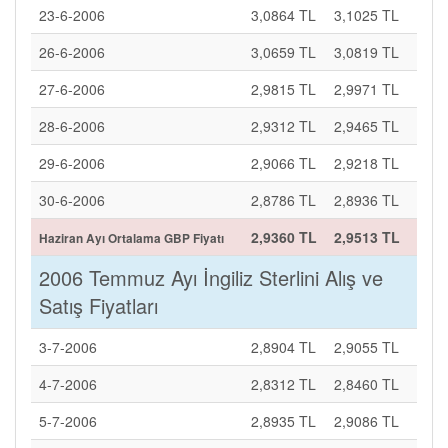
23-6-2006
3,0864 TL
3,1025 TL
26-6-2006
3,0659 TL
3,0819 TL
27-6-2006
2,9815 TL
2,9971 TL
28-6-2006
2,9312 TL
2,9465 TL
29-6-2006
2,9066 TL
2,9218 TL
30-6-2006
2,8786 TL
2,8936 TL
2,9360 TL
2,9513 TL
Haziran Ayı Ortalama GBP Fiyatı
2006 Temmuz Ayı İngiliz Sterlini Alış ve
Satış Fiyatları
3-7-2006
2,8904 TL
2,9055 TL
4-7-2006
2,8312 TL
2,8460 TL
5-7-2006
2,8935 TL
2,9086 TL