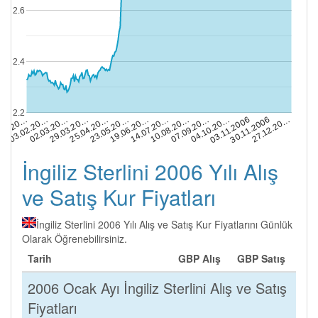
2.6
2.4
2.2
29.03.20…
30.11.2006
23.05.20…
14.07.20…
.01.20…
07.09.20…
02.03.20…
03.11.2006
25.04.20…
27.12.20…
19.06.20…
10.08.20…
03.02.20…
04.10.20…
İngiliz Sterlini 2006 Yılı Alış
ve Satış Kur Fiyatları
İngiliz Sterlini 2006 Yılı Alış ve Satış Kur Fiyatlarını Günlük
Olarak Öğrenebilirsiniz.
Tarih
GBP Alış
GBP Satış
2006 Ocak Ayı İngiliz Sterlini Alış ve Satış
Fiyatları