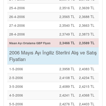
25-4-2006
2,3516 TL
2,3639 TL
26-4-2006
2,3565 TL
2,3688 TL
27-4-2006
2,3540 TL
2,3663 TL
28-4-2006
2,3749 TL
2,3873 TL
2,3466 TL
2,3589 TL
Nisan Ayı Ortalama GBP Fiyatı
2006 Mayıs Ayı İngiliz Sterlini Alış ve Satış
Fiyatları
1-5-2006
2,3958 TL
2,4083 TL
2-5-2006
2,4108 TL
2,4234 TL
3-5-2006
2,4089 TL
2,4215 TL
4-5-2006
2,4241 TL
2,4368 TL
5-5-2006
2,4276 TL
2,4403 TL