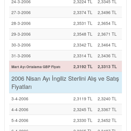
24-3-2006
2,3224 TL
2,3345 TL
27-3-2006
2,3374 TL
2,3496 TL
28-3-2006
2,3531 TL
2,3654 TL
29-3-2006
2,3548 TL
2,3671 TL
30-3-2006
2,3342 TL
2,3464 TL
31-3-2006
2,3314 TL
2,3436 TL
2,3192 TL
2,3313 TL
Mart Ayı Ortalama GBP Fiyatı
2006 Nisan Ayı İngiliz Sterlini Alış ve Satış
Fiyatları
3-4-2006
2,3119 TL
2,3240 TL
4-4-2006
2,3245 TL
2,3367 TL
5-4-2006
2,3330 TL
2,3452 TL