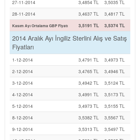
27-11-2014
3,4854 TL
3,5035 TL
28-11-2014
3,4637 TL
3,4817 TL
3,5191 TL
3,5374 TL
Kasım Ayı Ortalama GBP Fiyatı
2014 Aralık Ayı İngiliz Sterlini Alış ve Satış
Fiyatları
1-12-2014
3,4791 TL
3,4973 TL
2-12-2014
3,4765 TL
3,4946 TL
3-12-2014
3,4942 TL
3,5124 TL
4-12-2014
3,4991 TL
3,5173 TL
5-12-2014
3,4973 TL
3,5155 TL
8-12-2014
3,5382 TL
3,5567 TL
9-12-2014
3,5313 TL
3,5497 TL