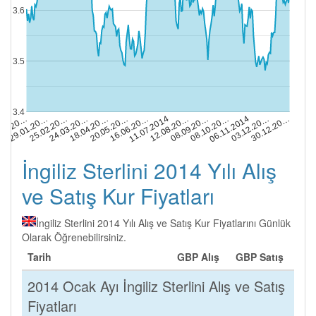
3.6
3.5
3.4
18.04.20…
24.03.20…
30.12.20…
25.02.20…
03.12.20…
29.01.20…
06.11.2014
.01.20…
08.10.20…
08.09.20…
12.08.20…
11.07.2014
16.06.20…
20.05.20…
İngiliz Sterlini 2014 Yılı Alış
ve Satış Kur Fiyatları
İngiliz Sterlini 2014 Yılı Alış ve Satış Kur Fiyatlarını Günlük
Olarak Öğrenebilirsiniz.
Tarih
GBP Alış
GBP Satış
2014 Ocak Ayı İngiliz Sterlini Alış ve Satış
Fiyatları