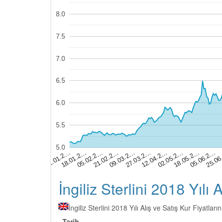
8.0
7.5
7.0
6.5
6.0
5.5
5.0
02.01.2…
18.01.2…
05.02.2…
21.02.2…
09.03.2…
27.03.2…
12.04.2…
02.05.2…
18.05.2…
05.06.2…
25.0
İngiliz Sterlini 2018 Yılı 
İngiliz Sterlini 2018 Yılı Alış ve Satış Kur Fiyatlar
Tarih