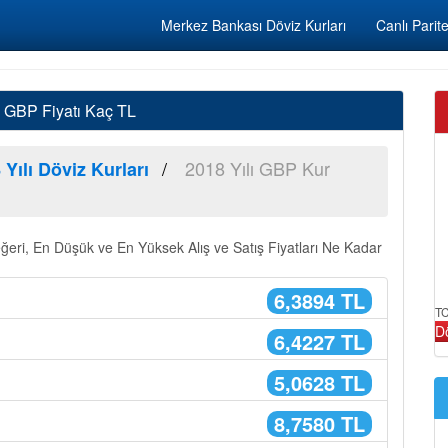
Merkez Bankası Döviz Kurları
Canlı Parite
18 GBP Fiyatı Kaç TL
2018 Yılı GBP Kur
 Yılı Döviz Kurları
Değeri, En Düşük ve En Yüksek Alış ve Satış Fiyatları Ne Kadar
6,3894 TL
TC
D
6,4227 TL
5,0628 TL
8,7580 TL