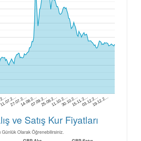
14.08.2…
07.09.2…
25.09.2…
11.10.2…
30.10.2…
15.11.2…
03.12.2…
19.12.2…
6.2…
11.07.2…
27.07.2…
Alış ve Satış Kur Fiyatları
ını Günlük Olarak Öğrenebilirsiniz.
GBP Alış
GBP Satış