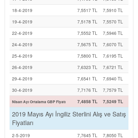
18-4-2019
7,5517 TL
7,5910 TL
19-4-2019
7,5178 TL
7,5570 TL
22-4-2019
7,5552 TL
7,5946 TL
24-4-2019
7,5675 TL
7,6070 TL
25-4-2019
7,5800 TL
7,6195 TL
26-4-2019
7,6323 TL
7,6721 TL
29-4-2019
7,6541 TL
7,6940 TL
30-4-2019
7,7176 TL
7,7579 TL
7,4858 TL
7,5249 TL
Nisan Ayı Ortalama GBP Fiyatı
2019 Mayıs Ayı İngiliz Sterlini Alış ve Satış
Fiyatları
2-5-2019
7,7645 TL
7,8050 TL