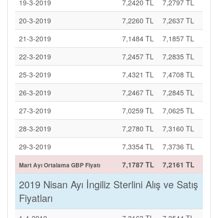
19-3-2019
7,2420 TL
7,2797 TL
20-3-2019
7,2260 TL
7,2637 TL
21-3-2019
7,1484 TL
7,1857 TL
22-3-2019
7,2457 TL
7,2835 TL
25-3-2019
7,4321 TL
7,4708 TL
26-3-2019
7,2467 TL
7,2845 TL
27-3-2019
7,0259 TL
7,0625 TL
28-3-2019
7,2780 TL
7,3160 TL
29-3-2019
7,3354 TL
7,3736 TL
7,1787 TL
7,2161 TL
Mart Ayı Ortalama GBP Fiyatı
2019 Nisan Ayı İngiliz Sterlini Alış ve Satış
Fiyatları