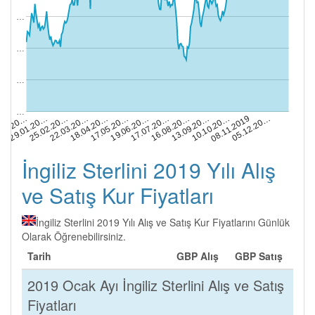
…
…
…
…
19.06.20…
10.10.20…
29.01.20…
17.05.20…
13.09.20…
.01.20…
18.04.20…
16.08.20…
05.12.20…
22.03.20…
17.07.20…
08.11.2019
25.02.20…
İngiliz Sterlini 2019 Yılı Alış
ve Satış Kur Fiyatları
İngiliz Sterlini 2019 Yılı Alış ve Satış Kur Fiyatlarını Günlük
Olarak Öğrenebilirsiniz.
Tarih
GBP Alış
GBP Satış
2019 Ocak Ayı İngiliz Sterlini Alış ve Satış
Fiyatları