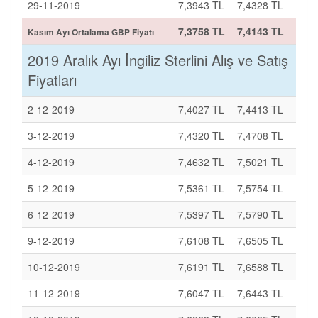
29-11-2019
7,3943 TL
7,4328 TL
7,3758 TL
7,4143 TL
Kasım Ayı Ortalama GBP Fiyatı
2019 Aralık Ayı İngiliz Sterlini Alış ve Satış
Fiyatları
2-12-2019
7,4027 TL
7,4413 TL
3-12-2019
7,4320 TL
7,4708 TL
4-12-2019
7,4632 TL
7,5021 TL
5-12-2019
7,5361 TL
7,5754 TL
6-12-2019
7,5397 TL
7,5790 TL
9-12-2019
7,6108 TL
7,6505 TL
10-12-2019
7,6191 TL
7,6588 TL
11-12-2019
7,6047 TL
7,6443 TL