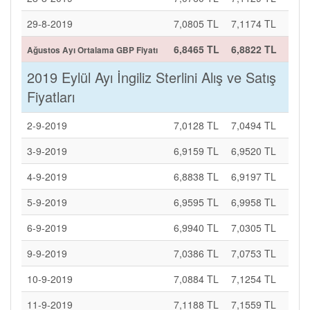
29-8-2019
7,0805 TL
7,1174 TL
6,8465 TL
6,8822 TL
Ağustos Ayı Ortalama GBP Fiyatı
2019 Eylül Ayı İngiliz Sterlini Alış ve Satış
Fiyatları
2-9-2019
7,0128 TL
7,0494 TL
3-9-2019
6,9159 TL
6,9520 TL
4-9-2019
6,8838 TL
6,9197 TL
5-9-2019
6,9595 TL
6,9958 TL
6-9-2019
6,9940 TL
7,0305 TL
9-9-2019
7,0386 TL
7,0753 TL
10-9-2019
7,0884 TL
7,1254 TL
11-9-2019
7,1188 TL
7,1559 TL