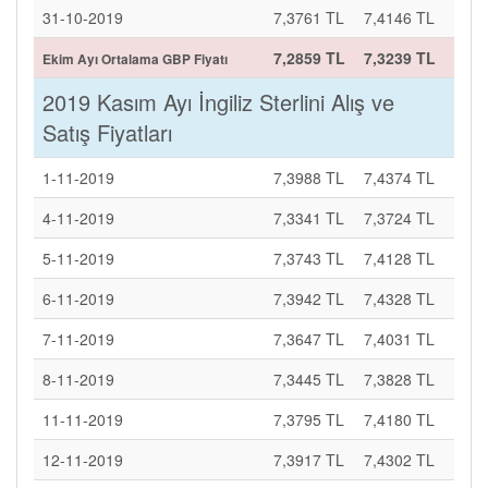
31-10-2019
7,3761 TL
7,4146 TL
7,2859 TL
7,3239 TL
Ekim Ayı Ortalama GBP Fiyatı
2019 Kasım Ayı İngiliz Sterlini Alış ve
Satış Fiyatları
1-11-2019
7,3988 TL
7,4374 TL
4-11-2019
7,3341 TL
7,3724 TL
5-11-2019
7,3743 TL
7,4128 TL
6-11-2019
7,3942 TL
7,4328 TL
7-11-2019
7,3647 TL
7,4031 TL
8-11-2019
7,3445 TL
7,3828 TL
11-11-2019
7,3795 TL
7,4180 TL
12-11-2019
7,3917 TL
7,4302 TL