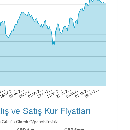
18.07.2…
07.09.2…
27.10.2…
19.12.2…
.2…
19.08.2…
11.10.2…
01.12.2…
03.08.2…
23.09.2…
15.11.2…
Alış ve Satış Kur Fiyatları
ını Günlük Olarak Öğrenebilirsiniz.
GBP Alış
GBP Satış