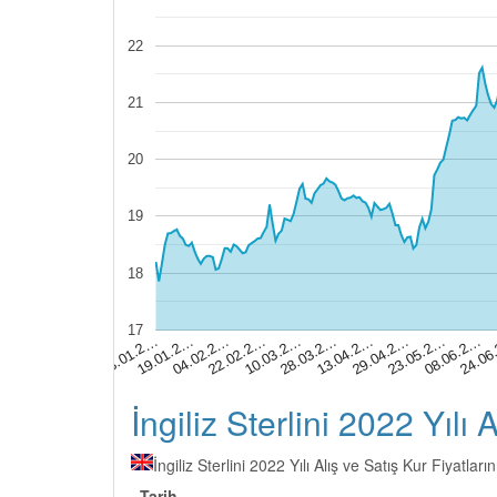
22
21
20
19
18
17
19.01.2…
10.03.2…
29.04.2…
24.06
03.01.2…
22.02.2…
13.04.2…
08.06.2…
04.02.2…
28.03.2…
23.05.2…
İngiliz Sterlini 2022 Yılı 
İngiliz Sterlini 2022 Yılı Alış ve Satış Kur Fiyatlar
Tarih