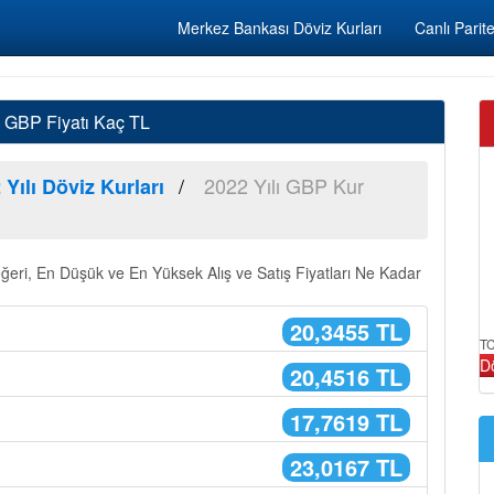
Merkez Bankası Döviz Kurları
Canlı Parite
22 GBP Fiyatı Kaç TL
2022 Yılı GBP Kur
 Yılı Döviz Kurları
Değeri, En Düşük ve En Yüksek Alış ve Satış Fiyatları Ne Kadar
20,3455 TL
TC
D
20,4516 TL
17,7619 TL
23,0167 TL