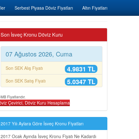
ler
Serbest Piyasa Döviz Fiyatları
Altın Fiyatları
Son İsveç Kronu Döviz Kuru
07 Ağustos 2026, Cuma
4.9831 TL
Son SEK Alış Fiyatı
5.0347 TL
Son SEK Satış Fiyatı
MB Fiyatlarıdır.
öviz Çevirici, Döviz Kuru Hesaplama
2017 Yılı Aylara Göre İsveç Kronu Fiyatları
2017 Ocak Ayında İsveç Kronu Fiyatı Ne Kadardı