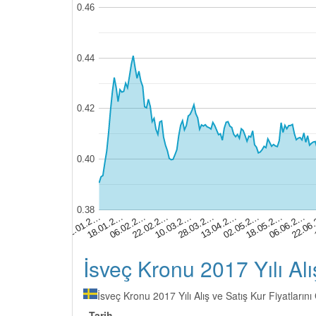
0.46
0.44
0.42
0.40
0.38
06.06.2…
10.03.2…
02.05.2…
06.02.2…
22.06
28.03.2…
02.01.2…
18.05.2…
22.02.2…
13.04.2…
18.01.2…
İsveç Kronu 2017 Yılı Alış
İsveç Kronu 2017 Yılı Alış ve Satış Kur Fiyatların
Tarih