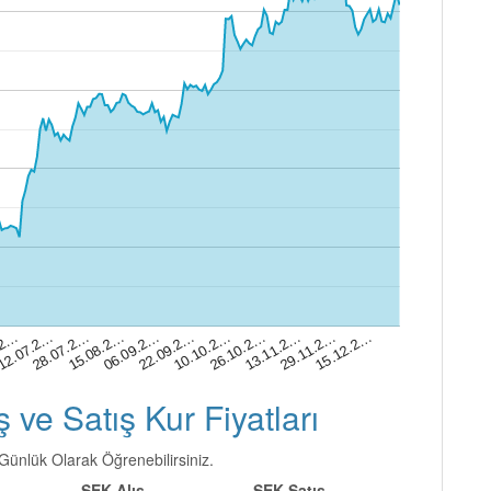
26.10.2…
28.07.2…
15.12.2…
22.09.2…
.2…
13.11.2…
15.08.2…
10.10.2…
12.07.2…
29.11.2…
06.09.2…
 ve Satış Kur Fiyatları
ı Günlük Olarak Öğrenebilirsiniz.
SEK Alış
SEK Satış