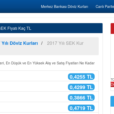
Merkez Bankası Döviz Kurları
Canlı Parite
SEK Fiyatı Kaç TL
2017 Yılı SEK Kur
 Yılı Döviz Kurları
ri, En Düşük ve En Yüksek Alış ve Satış Fiyatları Ne Kadar
0,4255 TL
TC
D
0,4299 TL
0,3866 TL
0,4719 TL