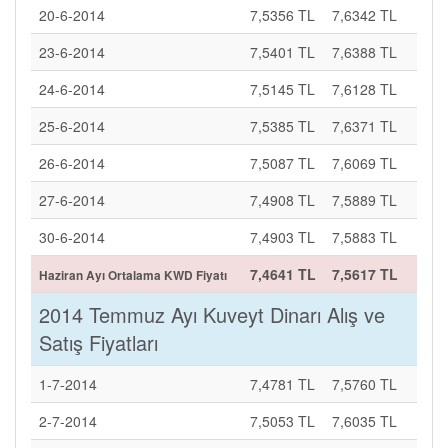
20-6-2014
7,5356 TL
7,6342 TL
23-6-2014
7,5401 TL
7,6388 TL
24-6-2014
7,5145 TL
7,6128 TL
25-6-2014
7,5385 TL
7,6371 TL
26-6-2014
7,5087 TL
7,6069 TL
27-6-2014
7,4908 TL
7,5889 TL
30-6-2014
7,4903 TL
7,5883 TL
7,4641 TL
7,5617 TL
Haziran Ayı Ortalama KWD Fiyatı
2014 Temmuz Ayı Kuveyt Dinarı Alış ve
Satış Fiyatları
1-7-2014
7,4781 TL
7,5760 TL
2-7-2014
7,5053 TL
7,6035 TL