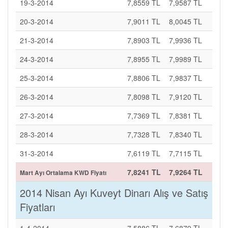
19-3-2014
7,8559 TL
7,9587 TL
20-3-2014
7,9011 TL
8,0045 TL
21-3-2014
7,8903 TL
7,9936 TL
24-3-2014
7,8955 TL
7,9989 TL
25-3-2014
7,8806 TL
7,9837 TL
26-3-2014
7,8098 TL
7,9120 TL
27-3-2014
7,7369 TL
7,8381 TL
28-3-2014
7,7328 TL
7,8340 TL
31-3-2014
7,6119 TL
7,7115 TL
7,8241 TL
7,9264 TL
Mart Ayı Ortalama KWD Fiyatı
2014 Nisan Ayı Kuveyt Dinarı Alış ve Satış
Fiyatları