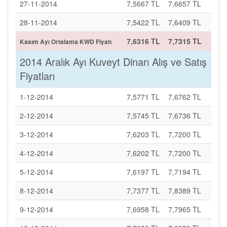
27-11-2014
7,5667 TL
7,6657 TL
28-11-2014
7,5422 TL
7,6409 TL
7,6316 TL
7,7315 TL
Kasım Ayı Ortalama KWD Fiyatı
2014 Aralık Ayı Kuveyt Dinarı Alış ve Satış
Fiyatları
1-12-2014
7,5771 TL
7,6762 TL
2-12-2014
7,5745 TL
7,6736 TL
3-12-2014
7,6203 TL
7,7200 TL
4-12-2014
7,6202 TL
7,7200 TL
5-12-2014
7,6197 TL
7,7194 TL
8-12-2014
7,7377 TL
7,8389 TL
9-12-2014
7,6958 TL
7,7965 TL