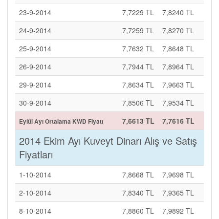
23-9-2014
7,7229 TL
7,8240 TL
24-9-2014
7,7259 TL
7,8270 TL
25-9-2014
7,7632 TL
7,8648 TL
26-9-2014
7,7944 TL
7,8964 TL
29-9-2014
7,8634 TL
7,9663 TL
30-9-2014
7,8506 TL
7,9534 TL
7,6613 TL
7,7616 TL
Eylül Ayı Ortalama KWD Fiyatı
2014 Ekim Ayı Kuveyt Dinarı Alış ve Satış
Fiyatları
1-10-2014
7,8668 TL
7,9698 TL
2-10-2014
7,8340 TL
7,9365 TL
8-10-2014
7,8860 TL
7,9892 TL