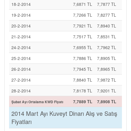
18-2-2014
7,6871 TL
7,7877 TL
19-2-2014
7,7266 TL
7,8277 TL
20-2-2014
7,7921 TL
7,8940 TL
21-2-2014
7,7517 TL
7,8531 TL
24-2-2014
7,6955 TL
7,7962 TL
25-2-2014
7,7886 TL
7,8905 TL
26-2-2014
7,7945 TL
7,8965 TL
27-2-2014
7,8840 TL
7,9872 TL
28-2-2014
7,8178 TL
7,9201 TL
7,7889 TL
7,8908 TL
Şubat Ayı Ortalama KWD Fiyatı
2014 Mart Ayı Kuveyt Dinarı Alış ve Satış
Fiyatları