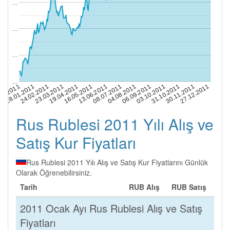
…
…
…
…
13.06.2011
03.10.2011
23.03.2011
08.07.2011
31.10.2011
01.2011
19.04.2011
04.08.2011
28.01.2011
30.11.2011
16.05.2011
06.09.2011
24.02.2011
27.12.2011
Rus Rublesi 2011 Yılı Alış ve
Satış Kur Fiyatları
Rus Rublesi 2011 Yılı Alış ve Satış Kur Fiyatlarını Günlük
Olarak Öğrenebilirsiniz.
Tarih
RUB Alış
RUB Satış
2011 Ocak Ayı Rus Rublesi Alış ve Satış
Fiyatları