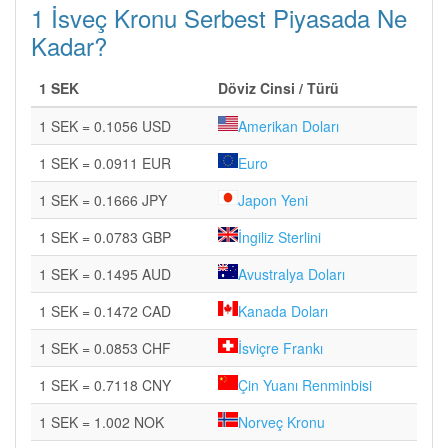
1 İsveç Kronu Serbest Piyasada Ne
Kadar?
1 SEK
Döviz Cinsi / Türü
1 SEK = 0.1056 USD
Amerikan Doları
1 SEK = 0.0911 EUR
Euro
1 SEK = 0.1666 JPY
Japon Yeni
1 SEK = 0.0783 GBP
İngiliz Sterlini
1 SEK = 0.1495 AUD
Avustralya Doları
1 SEK = 0.1472 CAD
Kanada Doları
1 SEK = 0.0853 CHF
İsviçre Frankı
1 SEK = 0.7118 CNY
Çin Yuanı Renminbisi
1 SEK = 1.002 NOK
Norveç Kronu