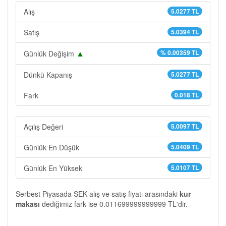
Alış
5.0277 TL
Satış
5.0394 TL
▲
% 0.00359 TL
Günlük Değişim
Dünkü Kapanış
5.0277 TL
Fark
0.018 TL
Açılış Değeri
5.0097 TL
Günlük En Düşük
5.0409 TL
Günlük En Yüksek
5.0107 TL
Serbest Piyasada SEK alış ve satış fiyatı arasındaki
kur
makası
dediğimiz fark ise 0.011699999999999 TL'dir.