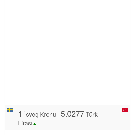
1
5.0277
İsveç Kronu
Türk
=
Lirası
▲