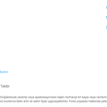
akvimi
 Takibi
ur. Doğabilecek zararlar veya spekülasyonlara ilişkin herhangi bir kayıp veya veril
döviz kurlarına farklı alım ve satım fiyatı uygulayabilirler. Forex piyasası hakkında ye