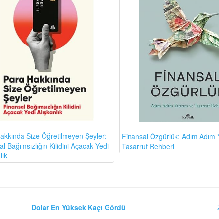
akkında Size Öğretilmeyen Şeyler:
Finansal Özgürlük: Adım Adım Y
l Bağımsızlığın Kilidini Açacak Yedi
Tasarruf Rehberi
lık
Dolar En Yüksek Kaçı Gördü