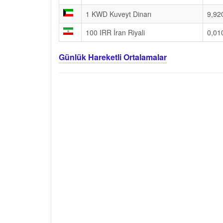
1 KWD Kuveyt Dinarı
9,92
100 IRR İran Riyali
0,01
Günlük Hareketli Ortalamalar