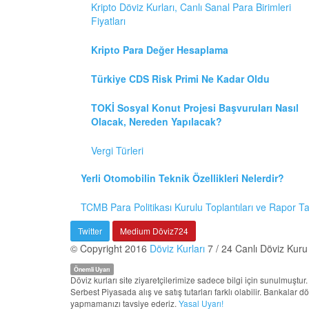
Kripto Döviz Kurları, Canlı Sanal Para Birimleri
Fiyatları
Kripto Para Değer Hesaplama
Türkiye CDS Risk Primi Ne Kadar Oldu
TOKİ Sosyal Konut Projesi Başvuruları Nasıl
Olacak, Nereden Yapılacak?
Vergi Türleri
Yerli Otomobilin Teknik Özellikleri Nelerdir?
TCMB Para Politikası Kurulu Toplantıları ve Rapor T
Twitter
Medium Döviz724
© Copyright 2016
Döviz Kurları
7 / 24 Canlı Döviz Kuru
Önemli Uyarı
Döviz kurları site ziyaretçilerimize sadece bilgi için sunulmuşt
Serbest Piyasada alış ve satış tutarları farklı olabilir. Bankalar 
yapmamanızı tavsiye ederiz.
Yasal Uyarı!