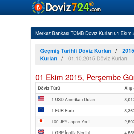
Merkez Bankası TCMB Döviz Kurları 01 Ekim 20
Geçmiş Tarihli Döviz Kurları
2015
01.10.2015 Döviz Kurları
Kurları
01 Ekim 2015, Perşembe Gün
Döviz Türü
Alış
1 USD Amerikan Doları
3,01
1 EUR Euro
3,36
100 JPY Japon Yeni
2,50
1 GBP İngiliz Sterlini
4,55