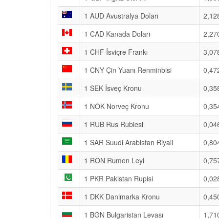
1 AUD Avustralya Doları
2,12
1 CAD Kanada Doları
2,27
1 CHF İsviçre Frankı
3,07
1 CNY Çin Yuanı Renminbisi
0,47
1 SEK İsveç Kronu
0,35
1 NOK Norveç Kronu
0,35
1 RUB Rus Rublesi
0,04
1 SAR Suudi Arabistan Riyali
0,80
1 RON Rumen Leyi
0,75
1 PKR Pakistan Rupisi
0,02
1 DKK Danimarka Kronu
0,45
1 BGN Bulgaristan Levası
1,71