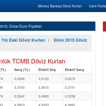
Merkez Bankası Döviz Kurları
Canlı Parite
15, Dolar Euro Fiyatları
 Yılı Eski Döviz Kurları
Ekim 2015 Döviz
lük TCMB Döviz Kurları
 (TL)
Satış (TL)
Efektif Alış
Efektif Satış
74
3,0228
3,0153
3,0273
39
3,3700
3,3615
3,3751
76
2,5242
2,4983
2,5338
85
4,5823
4,5553
4,5892