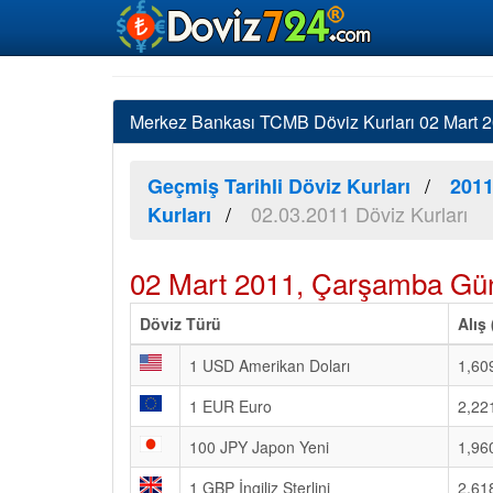
Merkez Bankası TCMB Döviz Kurları 02 Mart 20
Geçmiş Tarihli Döviz Kurları
2011
02.03.2011 Döviz Kurları
Kurları
02 Mart 2011, Çarşamba Gün
Döviz Türü
Alış
1 USD Amerikan Doları
1,60
1 EUR Euro
2,22
100 JPY Japon Yeni
1,96
1 GBP İngiliz Sterlini
2,61