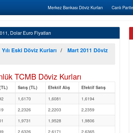
Merkez Bankası Döviz Kurları
Canlı Parite
11, Dolar Euro Fiyatları
 Yılı Eski Döviz Kurları
Mart 2011 Döviz
lük TCMB Döviz Kurları
 (TL)
Satış (TL)
Efektif Alış
Efektif Satış
92
1,6170
1,6081
1,6194
19
2,2326
2,2203
2,2359
01
1,9731
1,9528
1,9806
89
2,6326
2,6171
2,6365