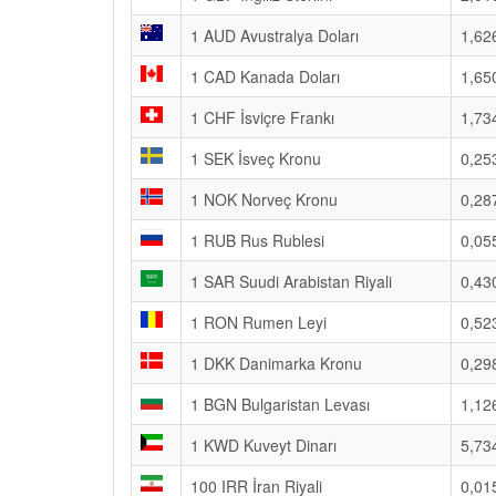
1 AUD Avustralya Doları
1,62
1 CAD Kanada Doları
1,65
1 CHF İsviçre Frankı
1,73
1 SEK İsveç Kronu
0,25
1 NOK Norveç Kronu
0,28
1 RUB Rus Rublesi
0,05
1 SAR Suudi Arabistan Riyali
0,43
1 RON Rumen Leyi
0,52
1 DKK Danimarka Kronu
0,29
1 BGN Bulgaristan Levası
1,12
1 KWD Kuveyt Dinarı
5,73
100 IRR İran Riyali
0,01