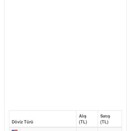
Alış
Satış
Döviz Türü
(TL)
(TL)