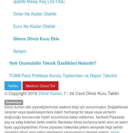
İşsizlik Maaşı Kaç Lira Oldu
Dolar Ne Kadar Olabilir
Euro Ne Kadar Olabilir
Sitene Döviz Kuru Ekle
İletişim
Yerli Otomobilin Teknik Özellikleri Nelerdir?
TCMB Para Politikası Kurulu Toplantıları ve Rapor Takvimi
Twitter
Medium Döviz724
© Copyright 2016
Döviz Kurları
7 / 24 Canlı Döviz Kuru Takibi
Önemli Uyarı
Döviz kurları site ziyaretçilerimize sadece bilgi için sunulmuştur. Doğabilecek
zararlar veya spekülasyonlara ilişkin herhangi bir kayıp veya verilerin
doğruluğu konusunda hiçbir sorumluluk kabul edilemez. Serbest Piyasada
alış ve satış tutarları farklı olabilir. Bankalar döviz kurlarına farklı alım ve satım
fiyatı uygulayabilirler. Forex piyasası hakkında yeterli seviyede bilgi sahibi
olmadan döviz alım satım işlemlerini yapmamanızı tavsiye ederiz.
Yasal