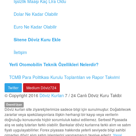
İşsizlik Maaşı Kaç Lira Oldu
Dolar Ne Kadar Olabilir
Euro Ne Kadar Olabilir
Sitene Döviz Kuru Ekle
İletişim
Yerli Otomobilin Teknik Özellikleri Nelerdir?
TCMB Para Politikası Kurulu Toplantıları ve Rapor Takvimi
Twitter
Medium Döviz724
© Copyright 2016
Döviz Kurları
7 / 24 Canlı Döviz Kuru Takibi
Önemli Uyarı
Döviz kurları site ziyaretçilerimize sadece bilgi için sunulmuştur. Doğabilecek
zararlar veya spekülasyonlara ilişkin herhangi bir kayıp veya verilerin
doğruluğu konusunda hiçbir sorumluluk kabul edilemez. Serbest Piyasada
alış ve satış tutarları farklı olabilir. Bankalar döviz kurlarına farklı alım ve satım
fiyatı uygulayabilirler. Forex piyasası hakkında yeterli seviyede bilgi sahibi
olmadan döviz alım satım işlemlerini yapmamanızı tavsiye ederiz.
Yasal