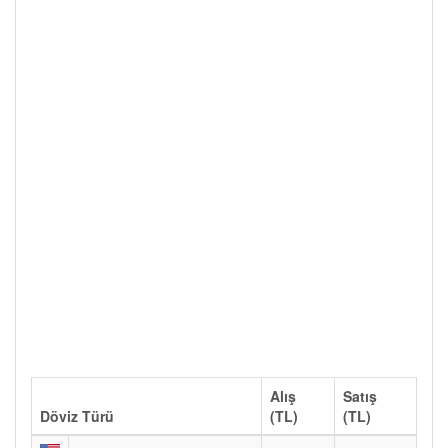
Alış
Satış
Döviz Türü
(TL)
(TL)