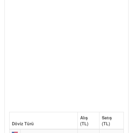
Alış
Satış
Döviz Türü
(TL)
(TL)