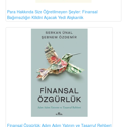
Para Hakkında Size Öğretilmeyen Şeyler: Finansal
Bağımsızlığın Kilidini Açacak Yedi Alışkanlık
Finansal Özgürlük: Adım Adım Yatırım ve Tasarruf Rehberi