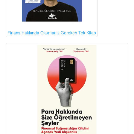
Finans Hakkında Okumanız Gereken Tek Kitap