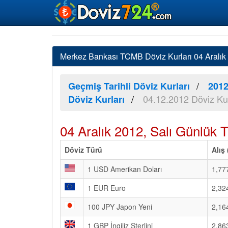
Merkez Bankası TCMB Döviz Kurları 04 Aralık 2
Geçmiş Tarihli Döviz Kurları
2012
04.12.2012 Döviz Kur
Döviz Kurları
04 Aralık 2012, Salı Günlük 
Döviz Türü
Alış
1 USD Amerikan Doları
1,77
1 EUR Euro
2,32
100 JPY Japon Yeni
2,16
1 GBP İngiliz Sterlini
2,86