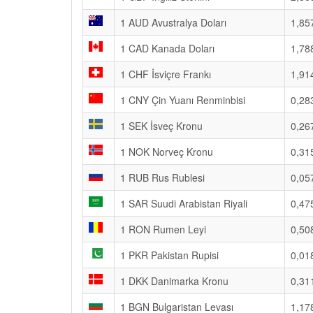
1 AUD Avustralya Doları
1,85
1 CAD Kanada Doları
1,78
1 CHF İsviçre Frankı
1,91
1 CNY Çin Yuanı Renminbisi
0,28
1 SEK İsveç Kronu
0,26
1 NOK Norveç Kronu
0,31
1 RUB Rus Rublesi
0,05
1 SAR Suudi Arabistan Riyali
0,47
1 RON Rumen Leyi
0,50
1 PKR Pakistan Rupisi
0,01
1 DKK Danimarka Kronu
0,31
1 BGN Bulgaristan Levası
1,17