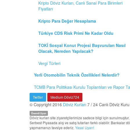
Kripto Döviz Kurları, Canlı Sanal Para Birimleri
Fiyatları
Kripto Para Değer Hesaplama
Türkiye CDS Risk Primi Ne Kadar Oldu
TOKİ Sosyal Konut Projesi Başvuruları Nasıl
Olacak, Nereden Yapılacak?
Vergi Türleri
Yerli Otomobilin Teknik Özellikleri Nelerdir?
TCMB Para Politikası Kurulu Toplantıları ve Rapor T
Twitter
Medium Döviz724
© Copyright 2016
Döviz Kurları
7 / 24 Canlı Döviz Kuru
Önemli Uyarı
Döviz kurları site ziyaretçilerimize sadece bilgi için sunulmuşt
Serbest Piyasada alış ve satış tutarları farklı olabilir. Bankalar 
yapmamanızı tavsiye ederiz.
Yasal Uyarı!