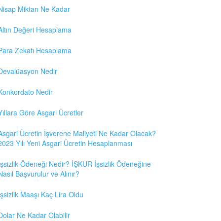
Nisap Miktarı Ne Kadar
Altın Değeri Hesaplama
Para Zekatı Hesaplama
Devalüasyon Nedir
Konkordato Nedir
Yıllara Göre Asgari Ücretler
Asgari Ücretin İşverene Maliyeti Ne Kadar Olacak?
2023 Yılı Yeni Asgari Ücretin Hesaplanması
İşsizlik Ödeneği Nedir? İŞKUR İşsizlik Ödeneğine
Nasıl Başvurulur ve Alınır?
İşsizlik Maaşı Kaç Lira Oldu
Dolar Ne Kadar Olabilir