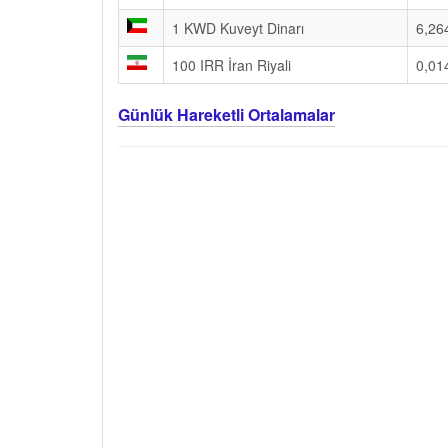
1 KWD Kuveyt Dinarı
6,26
100 IRR İran Riyali
0,01
Günlük Hareketli Ortalamalar