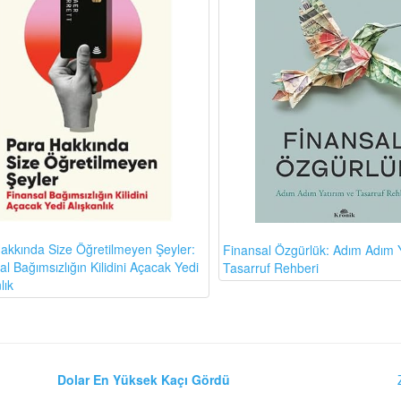
akkında Size Öğretilmeyen Şeyler:
Finansal Özgürlük: Adım Adım Y
l Bağımsızlığın Kilidini Açacak Yedi
Tasarruf Rehberi
lık
Dolar En Yüksek Kaçı Gördü