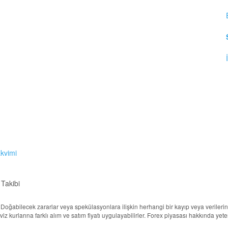
akvimi
 Takibi
ur. Doğabilecek zararlar veya spekülasyonlara ilişkin herhangi bir kayıp veya veril
döviz kurlarına farklı alım ve satım fiyatı uygulayabilirler. Forex piyasası hakkında ye