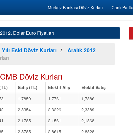
Merkez Bankası Döviz Kurları
Canlı Parite
012, Dolar Euro Fiyatları
 Yılı Eski Döviz Kurları
Aralık 2012
ları
TCMB Döviz Kurları
 (TL)
Satış (TL)
Efektif Alış
Efektif Satış
73
1,7859
1,7761
1,7886
42
2,3354
2,3226
2,3389
41
2,1785
2,1561
2,1868
35
2,8785
2,8615
2,8828