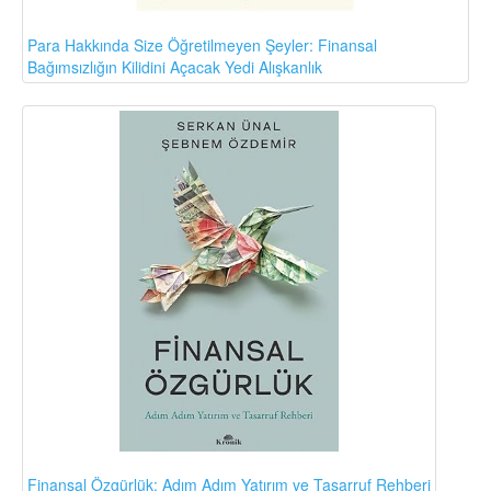
Para Hakkında Size Öğretilmeyen Şeyler: Finansal
Bağımsızlığın Kilidini Açacak Yedi Alışkanlık
Finansal Özgürlük: Adım Adım Yatırım ve Tasarruf Rehberi