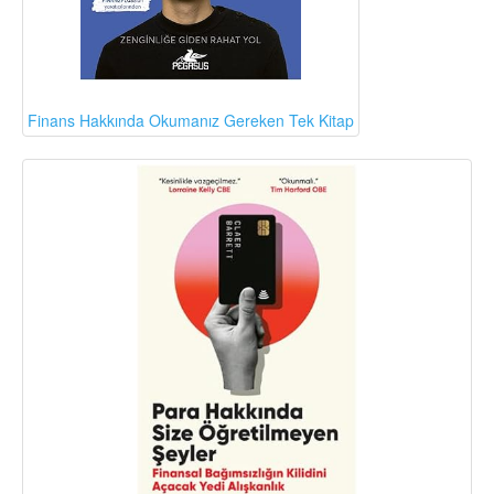
Finans Hakkında Okumanız Gereken Tek Kitap