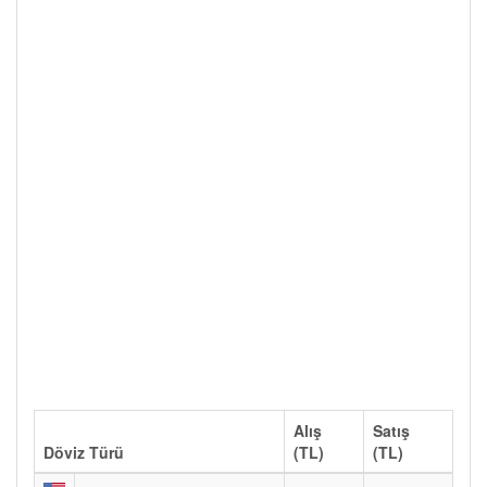
Alış
Satış
Döviz Türü
(TL)
(TL)