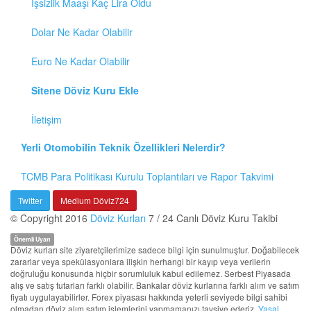
İşsizlik Maaşı Kaç Lira Oldu
Dolar Ne Kadar Olabilir
Euro Ne Kadar Olabilir
Sitene Döviz Kuru Ekle
İletişim
Yerli Otomobilin Teknik Özellikleri Nelerdir?
TCMB Para Politikası Kurulu Toplantıları ve Rapor Takvimi
Twitter
Medium Döviz724
© Copyright 2016
Döviz Kurları
7 / 24 Canlı Döviz Kuru Takibi
Önemli Uyarı
Döviz kurları site ziyaretçilerimize sadece bilgi için sunulmuştur. Doğabilecek
zararlar veya spekülasyonlara ilişkin herhangi bir kayıp veya verilerin
doğruluğu konusunda hiçbir sorumluluk kabul edilemez. Serbest Piyasada
alış ve satış tutarları farklı olabilir. Bankalar döviz kurlarına farklı alım ve satım
fiyatı uygulayabilirler. Forex piyasası hakkında yeterli seviyede bilgi sahibi
olmadan döviz alım satım işlemlerini yapmamanızı tavsiye ederiz.
Yasal