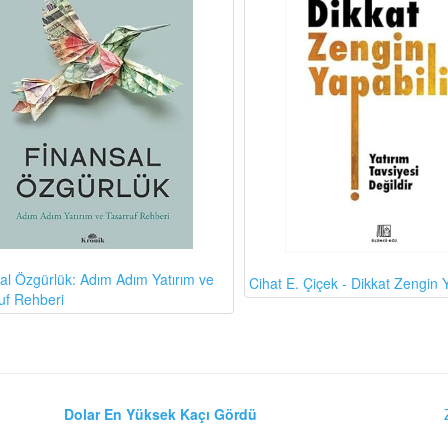
al Özgürlük: Adım Adım Yatırım ve
Cihat E. Çiçek - Dikkat Zengin Y
uf Rehberi
Dolar En Yüksek Kaçı Gördü