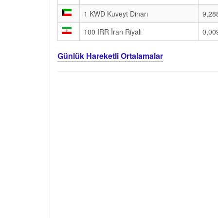
1 KWD Kuveyt Dinarı
9,28
100 IRR İran Riyali
0,00
Günlük Hareketli Ortalamalar