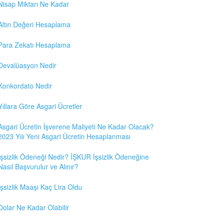
Nisap Miktarı Ne Kadar
Altın Değeri Hesaplama
Para Zekatı Hesaplama
Devalüasyon Nedir
Konkordato Nedir
Yıllara Göre Asgari Ücretler
Asgari Ücretin İşverene Maliyeti Ne Kadar Olacak?
2023 Yılı Yeni Asgari Ücretin Hesaplanması
İşsizlik Ödeneği Nedir? İŞKUR İşsizlik Ödeneğine
Nasıl Başvurulur ve Alınır?
İşsizlik Maaşı Kaç Lira Oldu
Dolar Ne Kadar Olabilir