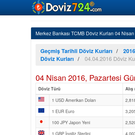
Merkez Bankası TCMB Döviz Kurları 04 Nisan 2
Geçmiş Tarihli Döviz Kurları
2016
04.04.2016 Döviz Kur
Döviz Kurları
04 Nisan 2016, Pazartesi Gü
Döviz Türü
Alış
1 USD Amerikan Doları
2,81
1 EUR Euro
3,20
100 JPY Japon Yeni
2,52
1 GBP İngiliz Sterlini
4,00