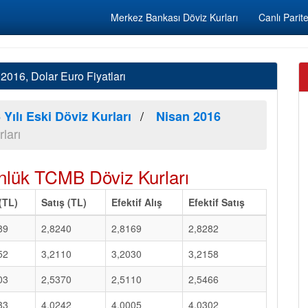
Merkez Bankası Döviz Kurları
Canlı Parite
016, Dolar Euro Fiyatları
 Yılı Eski Döviz Kurları
Nisan 2016
ları
nlük TCMB Döviz Kurları
 (TL)
Satış (TL)
Efektif Alış
Efektif Satış
89
2,8240
2,8169
2,8282
52
3,2110
3,2030
3,2158
03
2,5370
2,5110
2,5466
33
4,0242
4,0005
4,0302