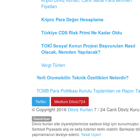
Fiyatları
Kripto Para Değer Hesaplama
Türkiye CDS Risk Primi Ne Kadar Oldu
TOKİ Sosyal Konut Projesi Başvuruları Nasıl
Olacak, Nereden Yapılacak?
Vergi Türleri
Yerli Otomobilin Teknik Özellikleri Nelerdir?
TCMB Para Politikası Kurulu Toplantıları ve Rapor T
Twitter
Medium Döviz724
© Copyright 2016
Döviz Kurları
7 / 24 Canlı Döviz Kuru
Önemli Uyarı
Döviz kurları site ziyaretçilerimize sadece bilgi için sunulmuşt
Serbest Piyasada alış ve satış tutarları farklı olabilir. Bankalar 
yapmamanızı tavsiye ederiz.
Yasal Uyarı!