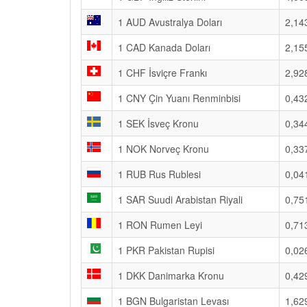
1 AUD Avustralya Doları
2,14
1 CAD Kanada Doları
2,15
1 CHF İsviçre Frankı
2,92
1 CNY Çin Yuanı Renminbisi
0,43
1 SEK İsveç Kronu
0,34
1 NOK Norveç Kronu
0,33
1 RUB Rus Rublesi
0,04
1 SAR Suudi Arabistan Riyali
0,75
1 RON Rumen Leyi
0,71
1 PKR Pakistan Rupisi
0,02
1 DKK Danimarka Kronu
0,42
1 BGN Bulgaristan Levası
1,62