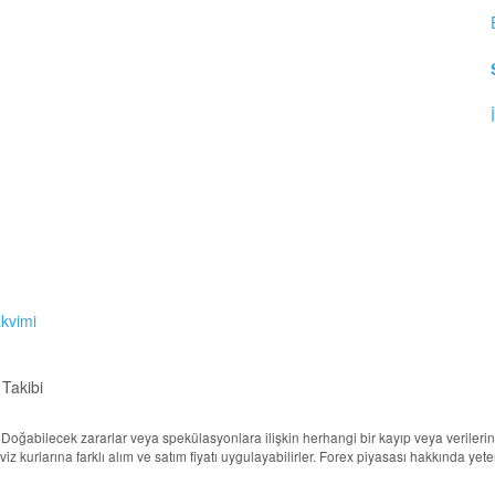
akvimi
 Takibi
ur. Doğabilecek zararlar veya spekülasyonlara ilişkin herhangi bir kayıp veya veril
döviz kurlarına farklı alım ve satım fiyatı uygulayabilirler. Forex piyasası hakkında ye