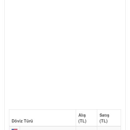
Alış
Satış
Döviz Türü
(TL)
(TL)