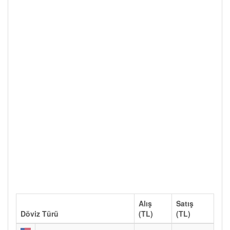
Alış
Satış
Döviz Türü
(TL)
(TL)