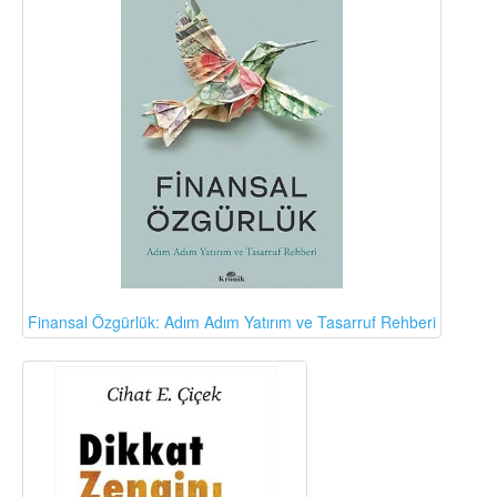
Finansal Özgürlük: Adım Adım Yatırım ve Tasarruf Rehberi