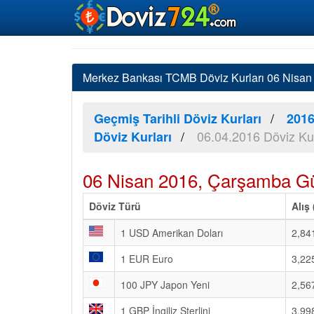
Merkez Bankası TCMB Döviz Kurları 06 Nisan 2
Geçmiş Tarihli Döviz Kurları
2016
06.04.2016 Döviz Kur
Döviz Kurları
06 Nisan 2016, Çarşamba Gü
Döviz Türü
Alış
1 USD Amerikan Doları
2,84
1 EUR Euro
3,22
100 JPY Japon Yeni
2,56
1 GBP İngiliz Sterlini
3,99