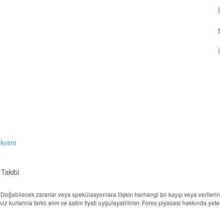
akvimi
 Takibi
ur. Doğabilecek zararlar veya spekülasyonlara ilişkin herhangi bir kayıp veya veril
döviz kurlarına farklı alım ve satım fiyatı uygulayabilirler. Forex piyasası hakkında ye