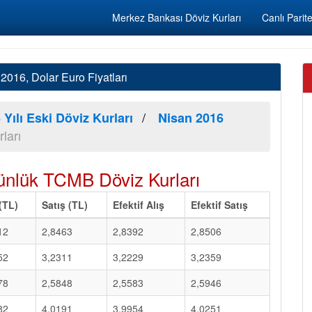
Merkez Bankası Döviz Kurları
Canlı Parite
016, Dolar Euro Fiyatları
 Yılı Eski Döviz Kurları
Nisan 2016
ları
nlük TCMB Döviz Kurları
 (TL)
Satış (TL)
Efektif Alış
Efektif Satış
12
2,8463
2,8392
2,8506
52
3,2311
3,2229
3,2359
78
2,5848
2,5583
2,5946
82
4,0191
3,9954
4,0251