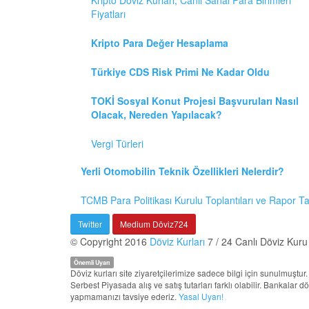
Fiyatları
Kripto Para Değer Hesaplama
Türkiye CDS Risk Primi Ne Kadar Oldu
TOKİ Sosyal Konut Projesi Başvuruları Nasıl
Olacak, Nereden Yapılacak?
Vergi Türleri
Yerli Otomobilin Teknik Özellikleri Nelerdir?
TCMB Para Politikası Kurulu Toplantıları ve Rapor T
Twitter
Medium Döviz724
© Copyright 2016
Döviz Kurları
7 / 24 Canlı Döviz Kuru
Önemli Uyarı
Döviz kurları site ziyaretçilerimize sadece bilgi için sunulmuşt
Serbest Piyasada alış ve satış tutarları farklı olabilir. Bankalar 
yapmamanızı tavsiye ederiz.
Yasal Uyarı!