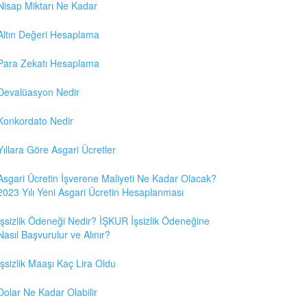
Nisap Miktarı Ne Kadar
Altın Değeri Hesaplama
Para Zekatı Hesaplama
Devalüasyon Nedir
Konkordato Nedir
Yıllara Göre Asgari Ücretler
Asgari Ücretin İşverene Maliyeti Ne Kadar Olacak?
2023 Yılı Yeni Asgari Ücretin Hesaplanması
İşsizlik Ödeneği Nedir? İŞKUR İşsizlik Ödeneğine
Nasıl Başvurulur ve Alınır?
İşsizlik Maaşı Kaç Lira Oldu
Dolar Ne Kadar Olabilir