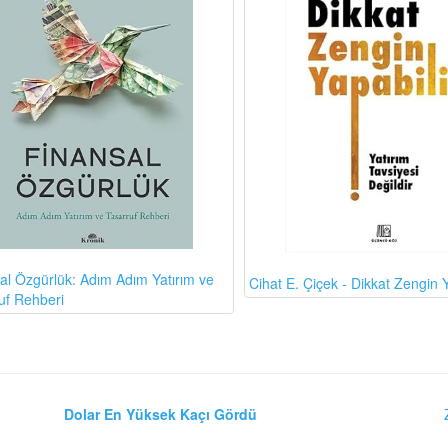
al Özgürlük: Adım Adım Yatırım ve
Cihat E. Çiçek - Dikkat Zengin Y
uf Rehberi
Dolar En Yüksek Kaçı Gördü