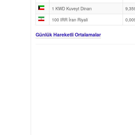
1 KWD Kuveyt Dinarı
9,35
100 IRR İran Riyali
0,00
Günlük Hareketli Ortalamalar