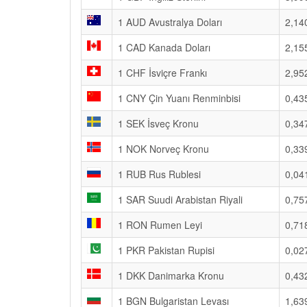
1 AUD Avustralya Doları
2,14
1 CAD Kanada Doları
2,15
1 CHF İsviçre Frankı
2,95
1 CNY Çin Yuanı Renminbisi
0,43
1 SEK İsveç Kronu
0,34
1 NOK Norveç Kronu
0,33
1 RUB Rus Rublesi
0,04
1 SAR Suudi Arabistan Riyali
0,75
1 RON Rumen Leyi
0,71
1 PKR Pakistan Rupisi
0,02
1 DKK Danimarka Kronu
0,43
1 BGN Bulgaristan Levası
1,63