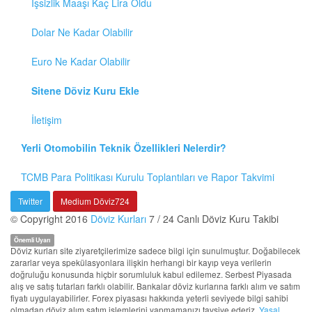
İşsizlik Maaşı Kaç Lira Oldu
Dolar Ne Kadar Olabilir
Euro Ne Kadar Olabilir
Sitene Döviz Kuru Ekle
İletişim
Yerli Otomobilin Teknik Özellikleri Nelerdir?
TCMB Para Politikası Kurulu Toplantıları ve Rapor Takvimi
Twitter
Medium Döviz724
© Copyright 2016
Döviz Kurları
7 / 24 Canlı Döviz Kuru Takibi
Önemli Uyarı
Döviz kurları site ziyaretçilerimize sadece bilgi için sunulmuştur. Doğabilecek
zararlar veya spekülasyonlara ilişkin herhangi bir kayıp veya verilerin
doğruluğu konusunda hiçbir sorumluluk kabul edilemez. Serbest Piyasada
alış ve satış tutarları farklı olabilir. Bankalar döviz kurlarına farklı alım ve satım
fiyatı uygulayabilirler. Forex piyasası hakkında yeterli seviyede bilgi sahibi
olmadan döviz alım satım işlemlerini yapmamanızı tavsiye ederiz.
Yasal