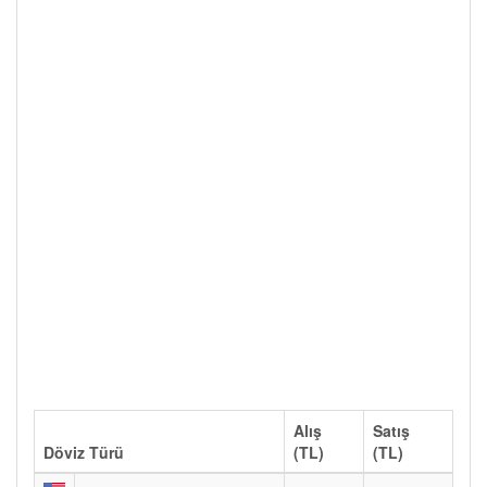
Alış
Satış
Döviz Türü
(TL)
(TL)