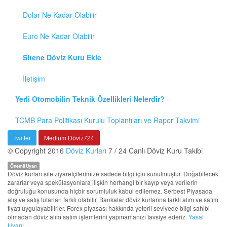
Dolar Ne Kadar Olabilir
Euro Ne Kadar Olabilir
Sitene Döviz Kuru Ekle
İletişim
Yerli Otomobilin Teknik Özellikleri Nelerdir?
TCMB Para Politikası Kurulu Toplantıları ve Rapor Takvimi
Twitter
Medium Döviz724
© Copyright 2016
Döviz Kurları
7 / 24 Canlı Döviz Kuru Takibi
Önemli Uyarı
Döviz kurları site ziyaretçilerimize sadece bilgi için sunulmuştur. Doğabilecek
zararlar veya spekülasyonlara ilişkin herhangi bir kayıp veya verilerin
doğruluğu konusunda hiçbir sorumluluk kabul edilemez. Serbest Piyasada
alış ve satış tutarları farklı olabilir. Bankalar döviz kurlarına farklı alım ve satım
fiyatı uygulayabilirler. Forex piyasası hakkında yeterli seviyede bilgi sahibi
olmadan döviz alım satım işlemlerini yapmamanızı tavsiye ederiz.
Yasal
Uyarı!