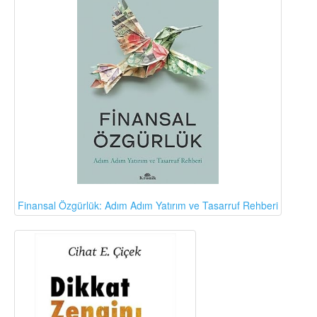
Finansal Özgürlük: Adım Adım Yatırım ve Tasarruf Rehberi