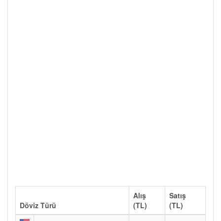
Alış
Satış
Döviz Türü
(TL)
(TL)