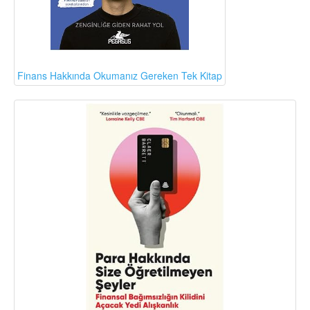
Finans Hakkında Okumanız Gereken Tek Kitap