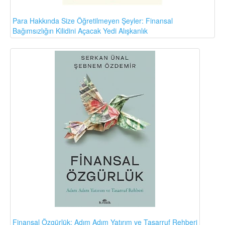
Para Hakkında Size Öğretilmeyen Şeyler: Finansal
Bağımsızlığın Kilidini Açacak Yedi Alışkanlık
Finansal Özgürlük: Adım Adım Yatırım ve Tasarruf Rehberi