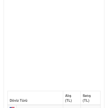
Alış
Satış
Döviz Türü
(TL)
(TL)