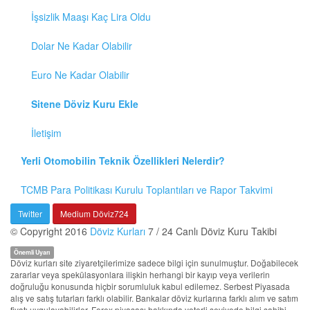
İşsizlik Maaşı Kaç Lira Oldu
Dolar Ne Kadar Olabilir
Euro Ne Kadar Olabilir
Sitene Döviz Kuru Ekle
İletişim
Yerli Otomobilin Teknik Özellikleri Nelerdir?
TCMB Para Politikası Kurulu Toplantıları ve Rapor Takvimi
Twitter
Medium Döviz724
© Copyright 2016
Döviz Kurları
7 / 24 Canlı Döviz Kuru Takibi
Önemli Uyarı
Döviz kurları site ziyaretçilerimize sadece bilgi için sunulmuştur. Doğabilecek
zararlar veya spekülasyonlara ilişkin herhangi bir kayıp veya verilerin
doğruluğu konusunda hiçbir sorumluluk kabul edilemez. Serbest Piyasada
alış ve satış tutarları farklı olabilir. Bankalar döviz kurlarına farklı alım ve satım
fiyatı uygulayabilirler. Forex piyasası hakkında yeterli seviyede bilgi sahibi