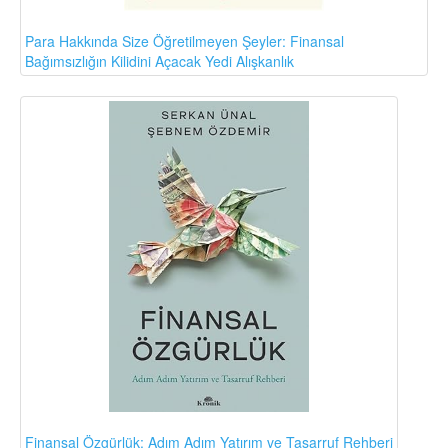
Para Hakkında Size Öğretilmeyen Şeyler: Finansal
Bağımsızlığın Kilidini Açacak Yedi Alışkanlık
Finansal Özgürlük: Adım Adım Yatırım ve Tasarruf Rehberi