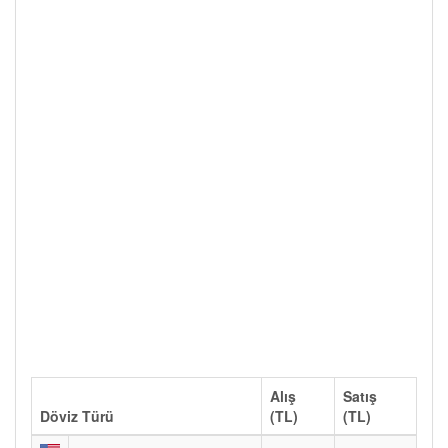
Alış
Satış
Döviz Türü
(TL)
(TL)