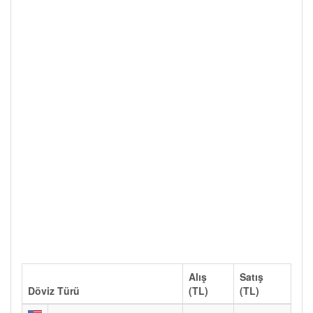
Alış
Satış
Döviz Türü
(TL)
(TL)