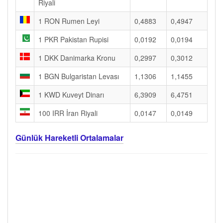
Riyali
1 RON Rumen Leyi
0,4883
0,4947
1 PKR Pakistan Rupisi
0,0192
0,0194
1 DKK Danimarka Kronu
0,2997
0,3012
1 BGN Bulgaristan Levası
1,1306
1,1455
1 KWD Kuveyt Dinarı
6,3909
6,4751
100 IRR İran Riyali
0,0147
0,0149
Günlük Hareketli Ortalamalar