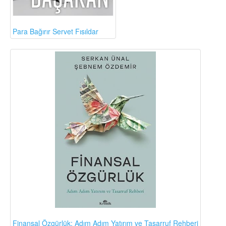
Para Bağırır Servet Fısıldar
Finansal Özgürlük: Adım Adım Yatırım ve Tasarruf Rehberi