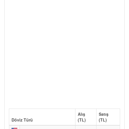
Alış
Satış
Döviz Türü
(TL)
(TL)