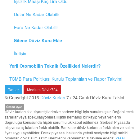
İşsizlik Maaşı Kaç Lira Oldu
Dolar Ne Kadar Olabilir
Euro Ne Kadar Olabilir
Sitene Döviz Kuru Ekle
İletişim
Yerli Otomobilin Teknik Özellikleri Nelerdir?
TCMB Para Politikası Kurulu Toplantıları ve Rapor Takvimi
Twitter
Medium Döviz724
© Copyright 2016
Döviz Kurları
7 / 24 Canlı Döviz Kuru Takibi
Önemli Uyarı
Döviz kurları site ziyaretçilerimize sadece bilgi için sunulmuştur. Doğabilecek
zararlar veya spekülasyonlara ilişkin herhangi bir kayıp veya verilerin
doğruluğu konusunda hiçbir sorumluluk kabul edilemez. Serbest Piyasada
alış ve satış tutarları farklı olabilir. Bankalar döviz kurlarına farklı alım ve satım
fiyatı uygulayabilirler. Forex piyasası hakkında yeterli seviyede bilgi sahibi
olmadan döviz alım satım işlemlerini yapmamanızı tavsiye ederiz.
Yasal