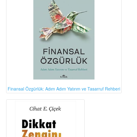
Finansal Özgürlük: Adım Adım Yatırım ve Tasarruf Rehberi