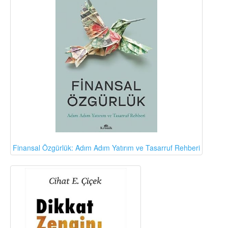
Finansal Özgürlük: Adım Adım Yatırım ve Tasarruf Rehberi