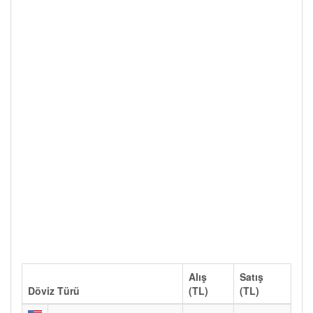
Alış
Satış
Döviz Türü
(TL)
(TL)