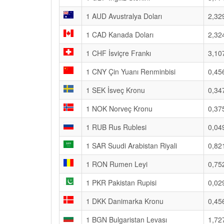
1 AUD Avustralya Doları
2,32
1 CAD Kanada Doları
2,32
1 CHF İsviçre Frankı
3,10
1 CNY Çin Yuanı Renminbisi
0,45
1 SEK İsveç Kronu
0,34
1 NOK Norveç Kronu
0,37
1 RUB Rus Rublesi
0,04
1 SAR Suudi Arabistan Riyali
0,82
1 RON Rumen Leyi
0,75
1 PKR Pakistan Rupisi
0,02
1 DKK Danimarka Kronu
0,45
1 BGN Bulgaristan Levası
1,72