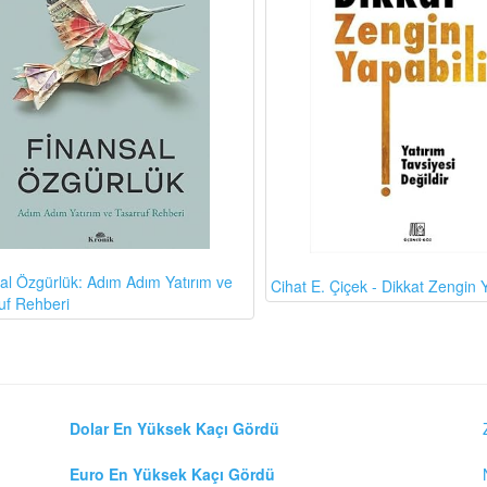
al Özgürlük: Adım Adım Yatırım ve
Cihat E. Çiçek - Dikkat Zengin Y
uf Rehberi
Dolar En Yüksek Kaçı Gördü
Euro En Yüksek Kaçı Gördü