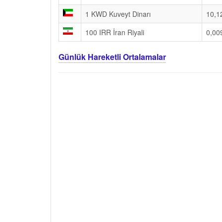
1 KWD Kuveyt Dinarı
10,1
100 IRR İran Riyali
0,00
Günlük Hareketli Ortalamalar