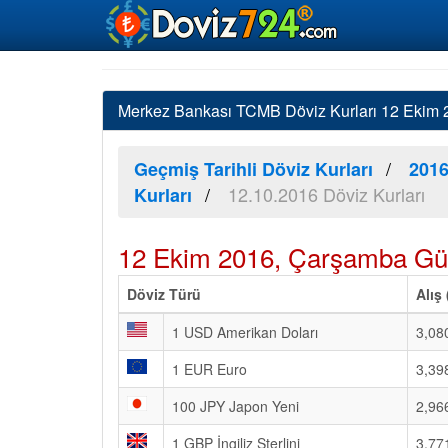
Merkez Bankası TCMB Döviz Kurları 12 Ekim 20
Geçmiş Tarihli Döviz Kurları
2016
12.10.2016 Döviz Kurları
Kurları
12 Ekim 2016, Çarşamba Gün
Döviz Türü
Alış
1 USD Amerikan Doları
3,08
1 EUR Euro
3,39
100 JPY Japon Yeni
2,96
1 GBP İngiliz Sterlini
3,77