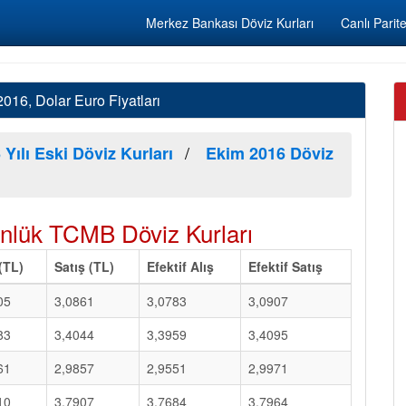
Merkez Bankası Döviz Kurları
Canlı Parite
16, Dolar Euro Fiyatları
 Yılı Eski Döviz Kurları
Ekim 2016 Döviz
lük TCMB Döviz Kurları
 (TL)
Satış (TL)
Efektif Alış
Efektif Satış
05
3,0861
3,0783
3,0907
83
3,4044
3,3959
3,4095
61
2,9857
2,9551
2,9971
10
3,7907
3,7684
3,7964