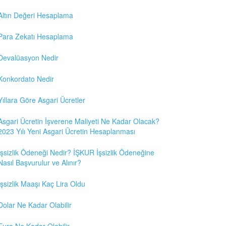
Altın Değeri Hesaplama
Para Zekatı Hesaplama
Devalüasyon Nedir
Konkordato Nedir
Yıllara Göre Asgari Ücretler
Asgari Ücretin İşverene Maliyeti Ne Kadar Olacak?
2023 Yılı Yeni Asgari Ücretin Hesaplanması
İşsizlik Ödeneği Nedir? İŞKUR İşsizlik Ödeneğine
Nasıl Başvurulur ve Alınır?
İşsizlik Maaşı Kaç Lira Oldu
Dolar Ne Kadar Olabilir
Euro Ne Kadar Olabilir