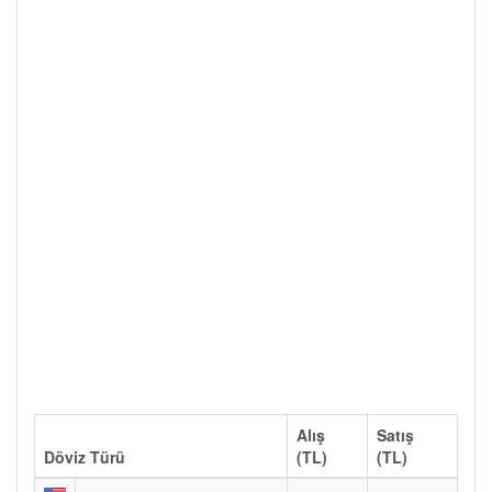
Alış
Satış
Döviz Türü
(TL)
(TL)