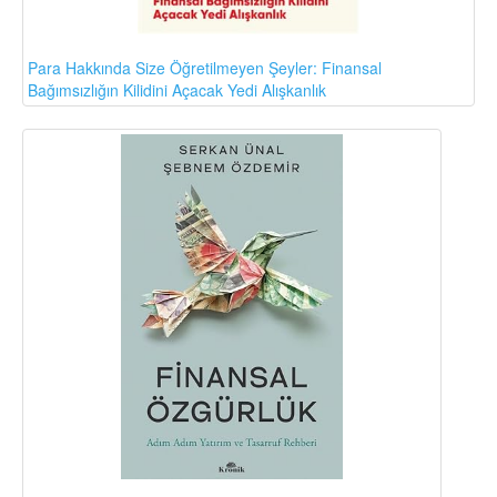
Para Hakkında Size Öğretilmeyen Şeyler: Finansal
Bağımsızlığın Kilidini Açacak Yedi Alışkanlık