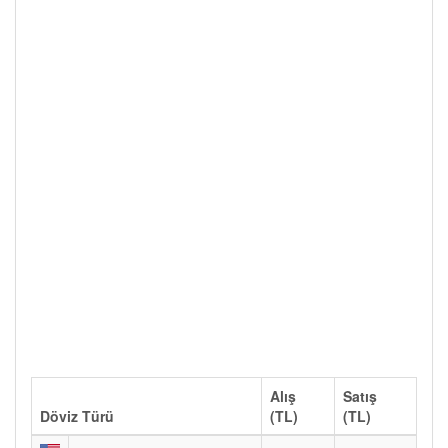
Alış
Satış
Döviz Türü
(TL)
(TL)