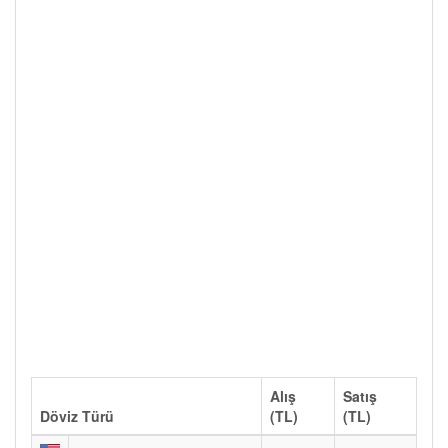
Alış
Satış
Döviz Türü
(TL)
(TL)