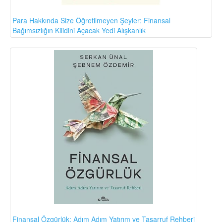
Para Hakkında Size Öğretilmeyen Şeyler: Finansal
Bağımsızlığın Kilidini Açacak Yedi Alışkanlık
Finansal Özgürlük: Adım Adım Yatırım ve Tasarruf Rehberi