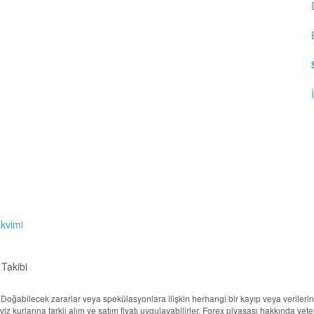
akvimi
 Takibi
ur. Doğabilecek zararlar veya spekülasyonlara ilişkin herhangi bir kayıp veya veril
döviz kurlarına farklı alım ve satım fiyatı uygulayabilirler. Forex piyasası hakkında ye