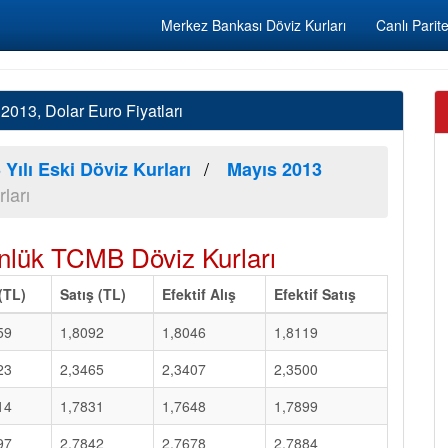
Merkez Bankası Döviz Kurları
Canlı Parite
013, Dolar Euro Fiyatları
 Yılı Eski Döviz Kurları
Mayıs 2013
ları
nlük TCMB Döviz Kurları
 (TL)
Satış (TL)
Efektif Alış
Efektif Satış
59
1,8092
1,8046
1,8119
23
2,3465
2,3407
2,3500
14
1,7831
1,7648
1,7899
97
2,7842
2,7678
2,7884