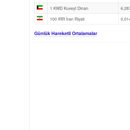
1 KWD Kuveyt Dinarı
6,28
100 IRR İran Riyali
0,01
Günlük Hareketli Ortalamalar