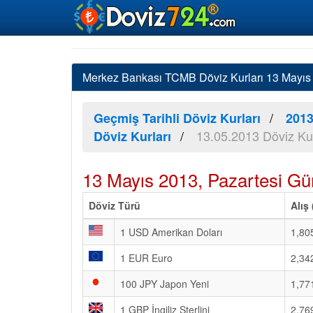
Merkez Bankası TCMB Döviz Kurları 13 Mayıs 2
Geçmiş Tarihli Döviz Kurları
2013
13.05.2013 Döviz Kur
Döviz Kurları
13 Mayıs 2013, Pazartesi Gü
Döviz Türü
Alış
1 USD Amerikan Doları
1,80
1 EUR Euro
2,34
100 JPY Japon Yeni
1,77
1 GBP İngiliz Sterlini
2,76