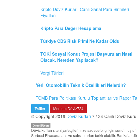
Kripto Döviz Kurları, Canlı Sanal Para Birimleri
Fiyatları
Kripto Para Değer Hesaplama
Türkiye CDS Risk Primi Ne Kadar Oldu
TOKİ Sosyal Konut Projesi Başvuruları Nasıl
Olacak, Nereden Yapılacak?
Vergi Türleri
Yerli Otomobilin Teknik Özellikleri Nelerdir?
TCMB Para Politikası Kurulu Toplantıları ve Rapor T
Twitter
Medium Döviz724
© Copyright 2016
Döviz Kurları
7 / 24 Canlı Döviz Kuru
Önemli Uyarı
Döviz kurları site ziyaretçilerimize sadece bilgi için sunulmuşt
Serbest Piyasada alış ve satış tutarları farklı olabilir. Bankalar 