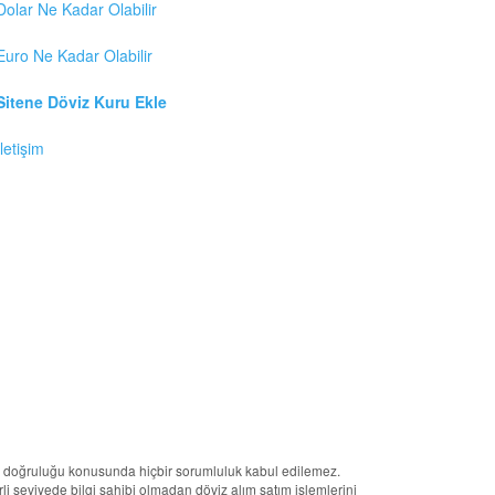
Dolar Ne Kadar Olabilir
Euro Ne Kadar Olabilir
Sitene Döviz Kuru Ekle
İletişim
erin doğruluğu konusunda hiçbir sorumluluk kabul edilemez.
terli seviyede bilgi sahibi olmadan döviz alım satım işlemlerini