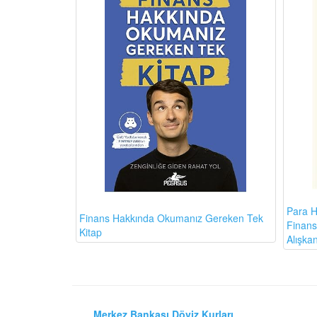
Para H
Finans Hakkında Okumanız Gereken Tek
Finansa
Kitap
Alışkan
Merkez Bankası Döviz Kurları