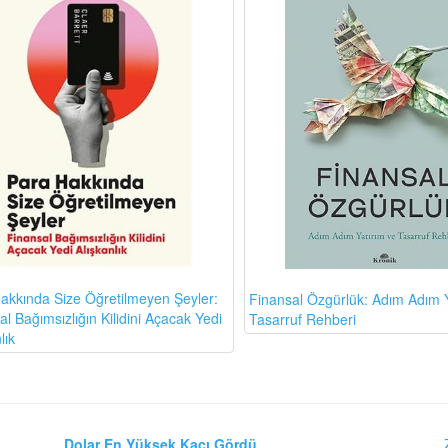
akkında Size Öğretilmeyen Şeyler:
Finansal Özgürlük: Adım Adım Y
l Bağımsızlığın Kilidini Açacak Yedi
Tasarruf Rehberi
lık
Dolar En Yüksek Kaçı Gördü