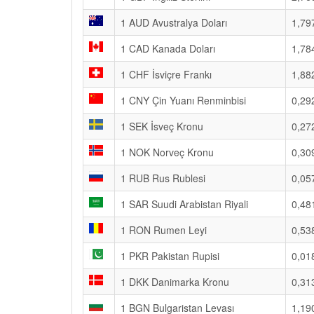
1 AUD Avustralya Doları
1,79
1 CAD Kanada Doları
1,78
1 CHF İsviçre Frankı
1,88
1 CNY Çin Yuanı Renminbisi
0,29
1 SEK İsveç Kronu
0,27
1 NOK Norveç Kronu
0,30
1 RUB Rus Rublesi
0,05
1 SAR Suudi Arabistan Riyali
0,48
1 RON Rumen Leyi
0,53
1 PKR Pakistan Rupisi
0,01
1 DKK Danimarka Kronu
0,31
1 BGN Bulgaristan Levası
1,19