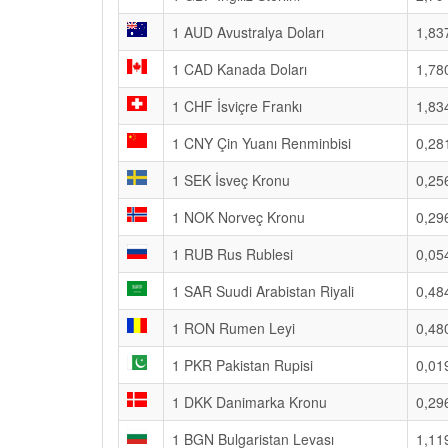
1 AUD Avustralya Doları
1,83
1 CAD Kanada Doları
1,78
1 CHF İsviçre Frankı
1,83
1 CNY Çin Yuanı Renminbisi
0,28
1 SEK İsveç Kronu
0,25
1 NOK Norveç Kronu
0,29
1 RUB Rus Rublesi
0,05
1 SAR Suudi Arabistan Riyali
0,48
1 RON Rumen Leyi
0,48
1 PKR Pakistan Rupisi
0,01
1 DKK Danimarka Kronu
0,29
1 BGN Bulgaristan Levası
1,11