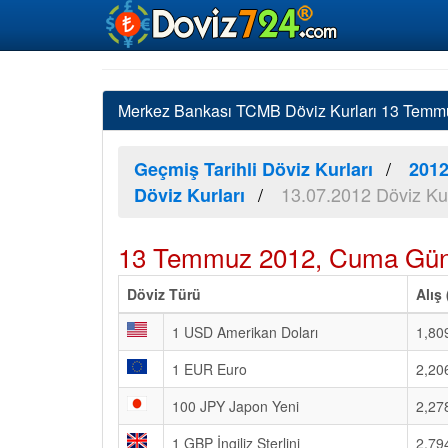
Merkez Bankası TCMB Döviz Kurları 13 Temmuz
Geçmiş Tarihli Döviz Kurları
2012
13.07.2012 Döviz Kur
Döviz Kurları
13 Temmuz 2012, Cuma Günl
Döviz Türü
Alış
1 USD Amerikan Doları
1,80
1 EUR Euro
2,20
100 JPY Japon Yeni
2,27
1 GBP İngiliz Sterlini
2,79