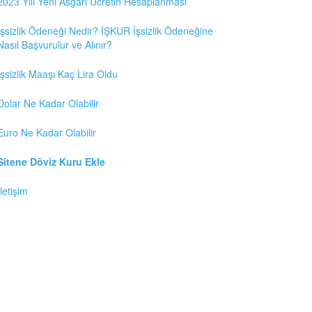
2023 Yılı Yeni Asgari Ücretin Hesaplanması
İşsizlik Ödeneği Nedir? İŞKUR İşsizlik Ödeneğine
Nasıl Başvurulur ve Alınır?
İşsizlik Maaşı Kaç Lira Oldu
Dolar Ne Kadar Olabilir
Euro Ne Kadar Olabilir
Sitene Döviz Kuru Ekle
İletişim