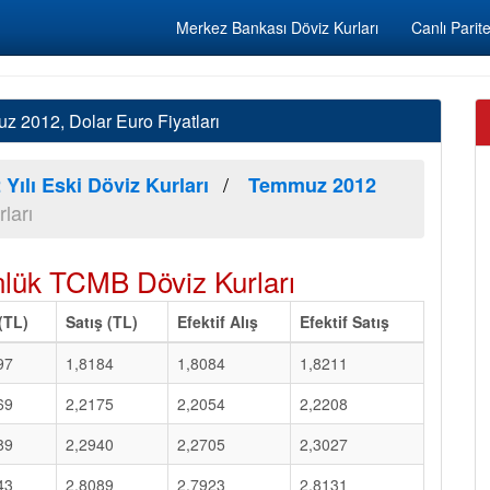
Merkez Bankası Döviz Kurları
Canlı Parite
 2012, Dolar Euro Fiyatları
 Yılı Eski Döviz Kurları
Temmuz 2012
ları
ük TCMB Döviz Kurları
 (TL)
Satış (TL)
Efektif Alış
Efektif Satış
97
1,8184
1,8084
1,8211
69
2,2175
2,2054
2,2208
89
2,2940
2,2705
2,3027
43
2,8089
2,7923
2,8131