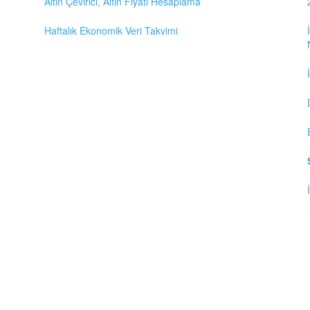
Altın Çevirici, Altın Fiyatı Hesaplama
Haftalık Ekonomik Veri Takvimi