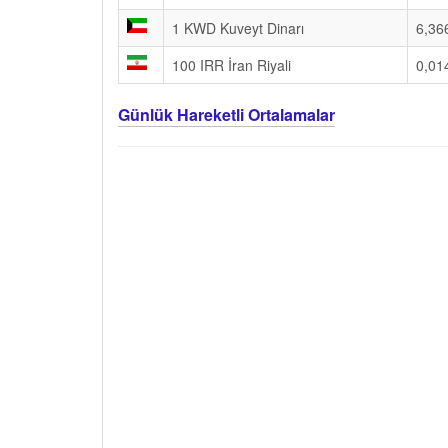
1 KWD Kuveyt Dinarı
6,36
100 IRR İran Riyali
0,01
Günlük Hareketli Ortalamalar