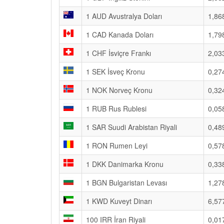
1 AUD Avustralya Doları
1,86
1 CAD Kanada Doları
1,79
1 CHF İsviçre Frankı
2,03
1 SEK İsveç Kronu
0,27
1 NOK Norveç Kronu
0,32
1 RUB Rus Rublesi
0,05
1 SAR Suudi Arabistan Riyali
0,48
1 RON Rumen Leyi
0,57
1 DKK Danimarka Kronu
0,33
1 BGN Bulgaristan Levası
1,27
1 KWD Kuveyt Dinarı
6,57
100 IRR İran Riyali
0,01