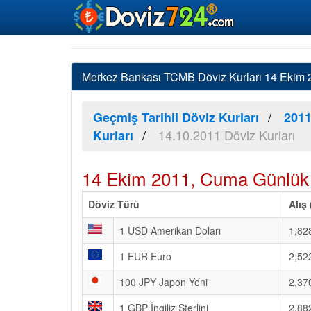
Merkez Bankası TCMB Döviz Kurları 14 Ekim 20
Geçmiş Tarihli Döviz Kurları
2011
14.10.2011 Döviz Kurları
Kurları
14 Ekim 2011, Cuma Günlük
Döviz Türü
Alış
1 USD Amerikan Doları
1,82
1 EUR Euro
2,52
100 JPY Japon Yeni
2,37
1 GBP İngiliz Sterlini
2,88