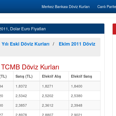
Merkez Bankası Döviz Kurları
Canlı Parite
11, Dolar Euro Fiyatları
 Yılı Eski Döviz Kurları
Ekim 2011 Döviz
 TCMB Döviz Kurları
 (TL)
Satış (TL)
Efektif Alış
Efektif Satış
84
1,8372
1,8271
1,8400
20
2,5342
2,5202
2,5380
00
2,3857
2,3612
2,3948
27
2,8978
2,8807
2,9021