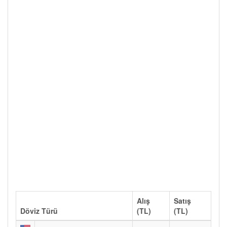
Alış
Satış
Döviz Türü
(TL)
(TL)