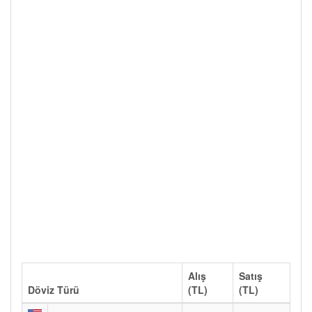
Alış
Satış
Döviz Türü
(TL)
(TL)