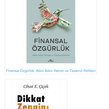
Finansal Özgürlük: Adım Adım Yatırım ve Tasarruf Rehberi