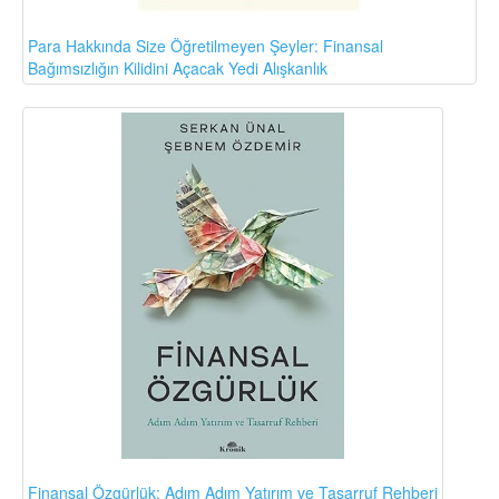
Para Hakkında Size Öğretilmeyen Şeyler: Finansal
Bağımsızlığın Kilidini Açacak Yedi Alışkanlık
Finansal Özgürlük: Adım Adım Yatırım ve Tasarruf Rehberi