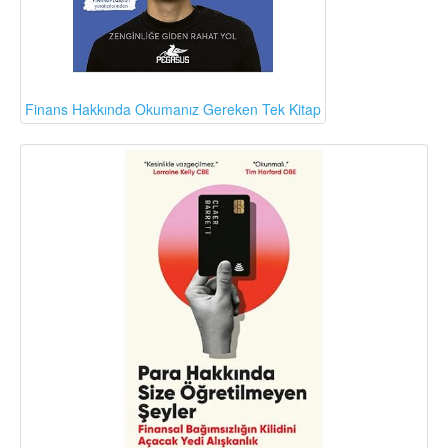
Finans Hakkında Okumanız Gereken Tek Kitap